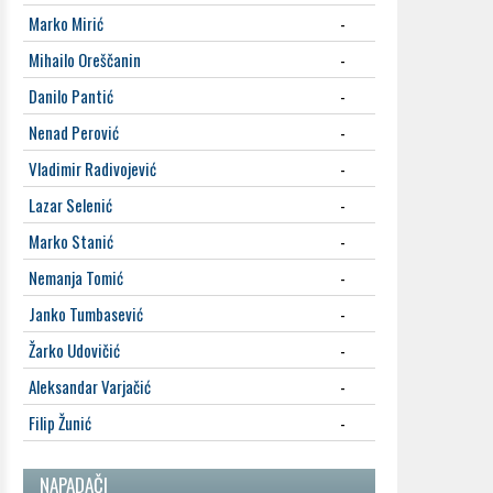
Marko Mirić
-
Mihailo Oreščanin
-
Danilo Pantić
-
Nenad Perović
-
Vladimir Radivojević
-
Lazar Selenić
-
Marko Stanić
-
Nemanja Tomić
-
Janko Tumbasević
-
Žarko Udovičić
-
Aleksandar Varjačić
-
Filip Žunić
-
NAPADAČI