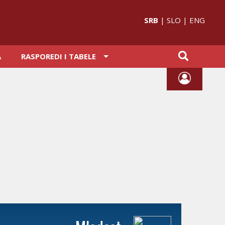
SRB
|
SLO
|
ENG
A
RASPOREDI I TABELE