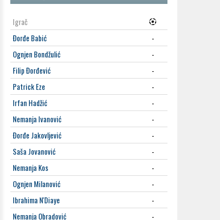
Igrač
Đorđe Babić
-
Ognjen Bondžulić
-
Filip Đorđević
-
Patrick Eze
-
Irfan Hadžić
-
Nemanja Ivanović
-
Đorđe Jakovljević
-
Saša Jovanović
-
Nemanja Kos
-
Ognjen Milanović
-
Ibrahima N'Diaye
-
Nemanja Obradović
-