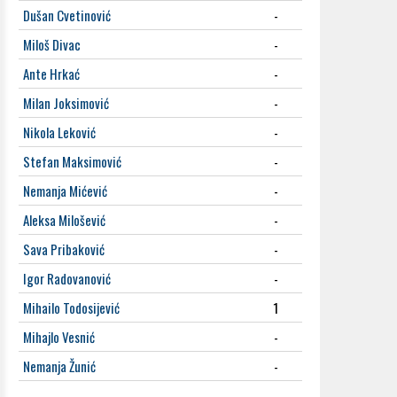
Dušan Cvetinović
-
Miloš Divac
-
Ante Hrkać
-
Milan Joksimović
-
Nikola Leković
-
Stefan Maksimović
-
Nemanja Mićević
-
Aleksa Milošević
-
Sava Pribaković
-
Igor Radovanović
-
Mihailo Todosijević
1
Mihajlo Vesnić
-
Nemanja Žunić
-