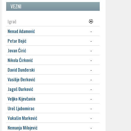
VEZNI
Igrač
Nenad Adamović
-
Petar Bojić
-
Jovan Ćirić
-
Nikola Ćirković
-
David Dunđerski
-
Vasilije Đerković
-
Jagoš Đurković
-
Veljko Kijevčanin
-
Uroš Ljubomirac
-
Vukašin Marković
-
Nemanja Milojević
-