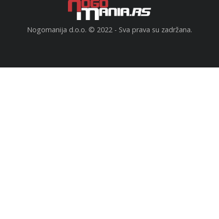
Nogomanija d.o.o. © 2022 - Sva prava su zadržana.