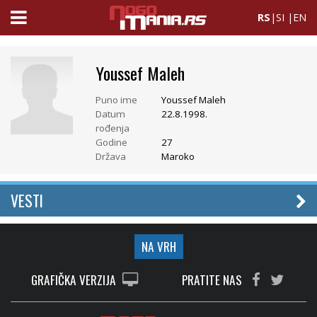
RS
|
SI
|
EN
Youssef Maleh
Puno ime
Youssef Maleh
Datum
22.8.1998.
rođenja
Godine
27
Država
Maroko
VESTI
NA VRH
GRAFIČKA VERZIJA
PRATITE NAS