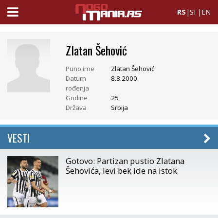
RS
|
SI
|
EN
Zlatan Šehović
Puno ime
Zlatan Šehović
Datum
8.8.2000.
rođenja
Godine
25
Država
Srbija
VESTI
Gotovo: Partizan pustio Zlatana
Šehovića, levi bek ide na istok