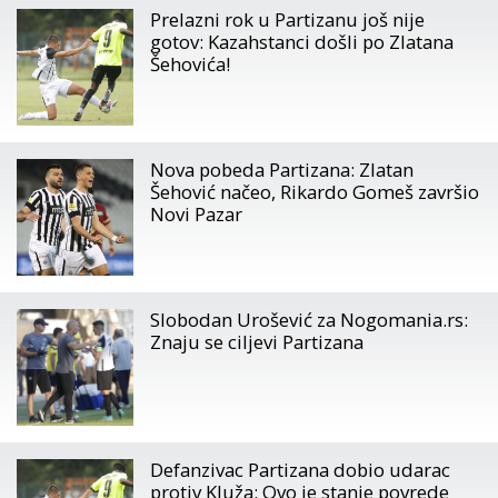
Prelazni rok u Partizanu još nije
gotov: Kazahstanci došli po Zlatana
Šehovića!
Nova pobeda Partizana: Zlatan
Šehović načeo, Rikardo Gomeš završio
Novi Pazar
Slobodan Urošević za Nogomania.rs:
Znaju se ciljevi Partizana
Defanzivac Partizana dobio udarac
protiv Kluža: Ovo je stanje povrede