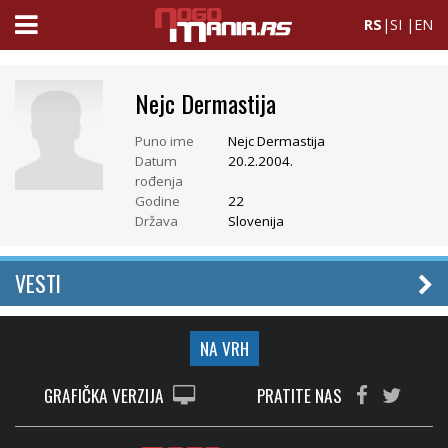
RS
|
SI
|
EN
Nejc Dermastija
Puno ime
Nejc Dermastija
Datum
20.2.2004.
rođenja
Godine
22
Država
Slovenija
VESTI
NA VRH
GRAFIČKA VERZIJA
PRATITE NAS