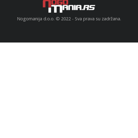
Nogomanija d.o.o. © 2022 - Sva prava su zadržana.