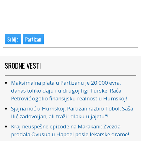
Srbija
Partizan
SRODNE VESTI
Maksimalna plata u Partizanu je 20.000 evra,
danas toliko daju i u drugoj ligi Turske: Raća
Petrović ogolio finansijsku realnost u Humskoj!
Sjajna noć u Humskoj: Partizan razbio Tobol, Saša
Ilić zadovoljan, ali traži "dlaku u jajetu"!
Kraj neuspešne epizode na Marakani: Zvezda
prodala Ovusua u Hapoel posle lekarske drame!