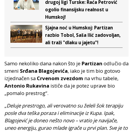
drugoj ligi Turske: Raća Petrović
ogolio finansijsku realnost u
Humskoj!
Sjajna noć u Humskoj: Partizan
razbio Tobol, Saša Ilić zadovoljan,
ali traži "dlaku u jajetu"!
Samo nekoliko dana nakon što je
Partizan
odlučio da
smeni
Srđana Blagojevića
, iako je tim bio gotovo
izjednačen sa
Crvenom zvezdom
na vrhu tabele,
Antonio Rukavina
ističe da je potez uprave bio
„pomalo prestrog“.
„
Deluje prestrogo, ali verovatno su želeli šok terapiju
posle dva teška poraza i eliminacije iz Kupa. Ipak,
Blagojević je doneo nešto novo – vratio je navijače,
uneo energiju, gurao mlade igrače u prvi plan. Sve je to