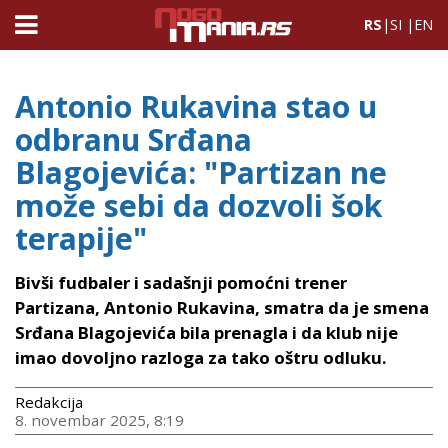
RS
|
SI
|
EN
Antonio Rukavina stao u
odbranu Srđana
Blagojevića: "Partizan ne
može sebi da dozvoli šok
terapije"
Bivši fudbaler i sadašnji pomoćni trener
Partizana, Antonio Rukavina, smatra da je smena
Srđana Blagojevića bila prenagla i da klub nije
imao dovoljno razloga za tako oštru odluku.
Redakcija
8. novembar 2025, 8:19