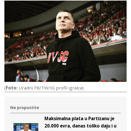
(
Foto:
Uradni FB/TW/IG profil igralca)
Ne propustite
Maksimalna plata u Partizanu je
20.000 evra, danas toliko daju i u