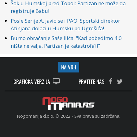
Šok u Humskoj pred Tobol: Partizan ne može da
registruje Babu!
Posle Serije A, javio se i PAO: Sportski direktor
Atinjana dolazi u Humsku po Ugrešića!
Burno obraćanje Saše Ilića: "Kad pobedimo 4:0
ništa ne valja, Partizan je katastrofa?!"
NA VRH
GRAFIČKA VERZIJA
PRATITE NAS
Nogomanija d.o.o. © 2022 - Sva prava su zadržana.