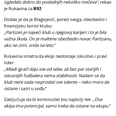
izgledalo dobro do poslednjih nekoliko mečeva“
, rekao
je Rukavina za
B92
.
Dodao je da je Blagojević, pored svega, obezbedio i
finansijsku korist klubu:
„
Partizan je najveći klub u njegovoj karijeri i to je bila
važna škola. On je maltene obezbedio novac Partizanu,
ako ne zimi, onda na leto
.“
Rukavina smatra da ekipi nedostaje iskustvo i pravi
lider:
„
Mladi igrači daju sve od sebe, ali bez par starijih i
iskusnijih fudbalera nema stabilnosti. Nadam se da
klub neće sada rasprodati sve talente – neko mora da
ostane i sazri u vođu.
“
Zaključuje da bi kontinuitet bio najbolji lek: „
Ova
ekipa ima potencijal, samo treba da ostane na okupu
.“