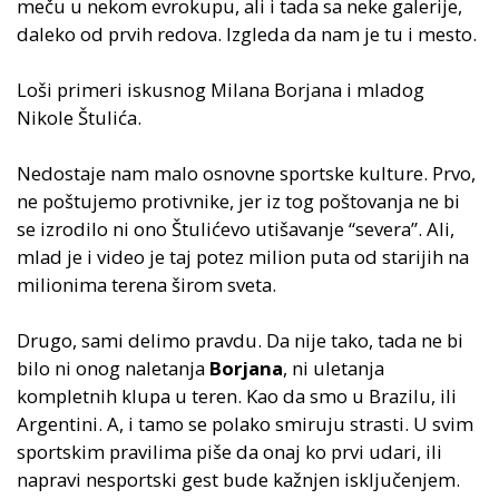
meču u nekom evrokupu, ali i tada sa neke galerije,
daleko od prvih redova. Izgleda da nam je tu i mesto.
Loši primeri iskusnog Milana Borjana i mladog
Nikole Štulića.
Nedostaje nam malo osnovne sportske kulture. Prvo,
ne poštujemo protivnike, jer iz tog poštovanja ne bi
se izrodilo ni ono Štulićevo utišavanje “severa”. Ali,
mlad je i video je taj potez milion puta od starijih na
milionima terena širom sveta.
Drugo, sami delimo pravdu. Da nije tako, tada ne bi
bilo ni onog naletanja
Borjana
, ni uletanja
kompletnih klupa u teren. Kao da smo u Brazilu, ili
Argentini. A, i tamo se polako smiruju strasti. U svim
sportskim pravilima piše da onaj ko prvi udari, ili
napravi nesportski gest bude kažnjen isključenjem.