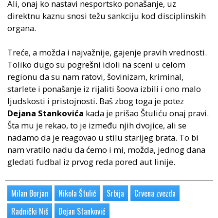
Ali, onaj ko nastavi nesportsko ponašanje, uz
direktnu kaznu snosi težu sankciju kod disciplinskih
organa.
Treće, a možda i najvažnije, gajenje pravih vrednosti.
Toliko dugo su pogrešni idoli na sceni u celom
regionu da su nam ratovi, šovinizam, kriminal,
starlete i ponašanje iz rijaliti šoova izbili i ono malo
ljudskosti i pristojnosti. Baš zbog toga je potez
Dejana Stankovića
kada je prišao Štuliću onaj pravi.
Šta mu je rekao, to je između njih dvojice, ali se
nadamo da je reagovao u stilu starijeg brata. To bi
nam vratilo nadu da ćemo i mi, možda, jednog dana
gledati fudbal iz prvog reda pored aut linije.
Milan Borjan
Nikola Štulić
Srbija
Crvena zvezda
Radnički Niš
Dejan Stanković