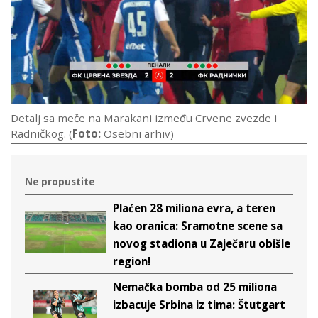
Detalj sa meče na Marakani između Crvene zvezde i
Radničkog. (
Foto:
Osebni arhiv)
Ne propustite
Plaćen 28 miliona evra, a teren
kao oranica: Sramotne scene sa
novog stadiona u Zaječaru obišle
region!
Nemačka bomba od 25 miliona
izbacuje Srbina iz tima: Štutgart