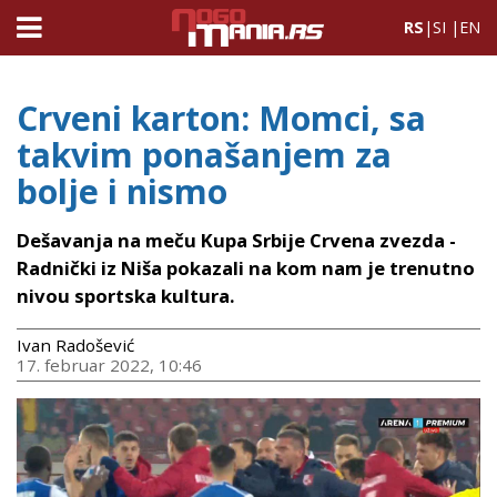
RS
|
SI
|
EN
Crveni karton: Momci, sa
takvim ponašanjem za
bolje i nismo
Dešavanja na meču Kupa Srbije Crvena zvezda -
Radnički iz Niša pokazali na kom nam je trenutno
nivou sportska kultura.
Ivan Radošević
17. februar 2022, 10:46