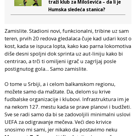
traži klub za Miloševića – da li je
Humska sledeća stanica?
Zamislite. Stadioni novi, funkcionalni, tribine uz sam
teren, prvih 20 redova gledalaca čuje kad udari kost o
kost, kada se ispuca lopta, kako kao parna lokomotiva
diše desni spoljni dok sprinta uz aut-liniju kako bi
centrirao, a trči ti omiljeni igrač u zagrljaj posle
postignutog gola... Samo zamislite.
O tome u Srbiji, a i celom balkanskom regionu,
možete samo da maštate. Da, delom su krive
fudbalske organizacije i klubovi. Infrastruktura im je
na nekom 127. mestu kada se prave planovi i budžeti.
Sve se radi samo da bi se zadovoljili minimalni uslovi
UEFA za odigravanje mečeva. Veći deo krivice
snosimo mi sami, jer nikako da postavimo neku