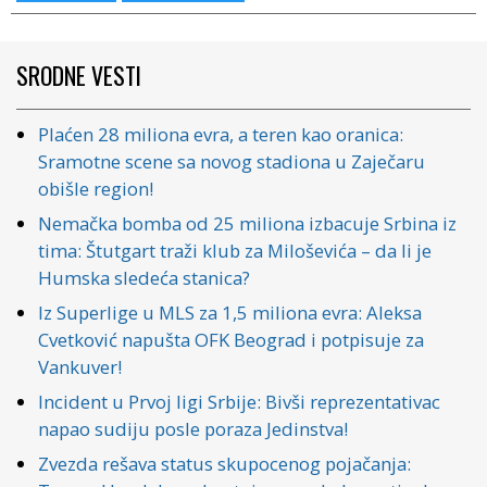
SRODNE VESTI
Plaćen 28 miliona evra, a teren kao oranica:
Sramotne scene sa novog stadiona u Zaječaru
obišle region!
Nemačka bomba od 25 miliona izbacuje Srbina iz
tima: Štutgart traži klub za Miloševića – da li je
Humska sledeća stanica?
Iz Superlige u MLS za 1,5 miliona evra: Aleksa
Cvetković napušta OFK Beograd i potpisuje za
Vankuver!
Incident u Prvoj ligi Srbije: Bivši reprezentativac
napao sudiju posle poraza Jedinstva!
Zvezda rešava status skupocenog pojačanja: