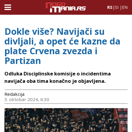
RS
|
SI
|
EN
Dokle više? Navijači su
divljali, a opet će kazne da
plate Crvena zvezda i
Partizan
Odluka Disciplinske komisije o incidentima
navijača oba tima konačno je objavljena.
Redakcija
3. oktobar 2024, 6:30