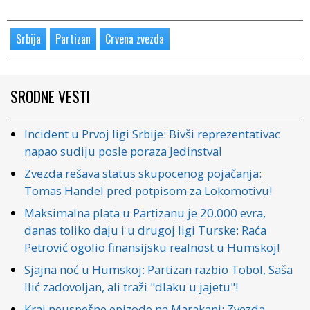
Srbija
Partizan
Crvena zvezda
SRODNE VESTI
Incident u Prvoj ligi Srbije: Bivši reprezentativac
napao sudiju posle poraza Jedinstva!
Zvezda rešava status skupocenog pojačanja:
Tomas Handel pred potpisom za Lokomotivu!
Maksimalna plata u Partizanu je 20.000 evra,
danas toliko daju i u drugoj ligi Turske: Raća
Petrović ogolio finansijsku realnost u Humskoj!
Sjajna noć u Humskoj: Partizan razbio Tobol, Saša
Ilić zadovoljan, ali traži "dlaku u jajetu"!
Kraj neuspešne epizode na Marakani: Zvezda