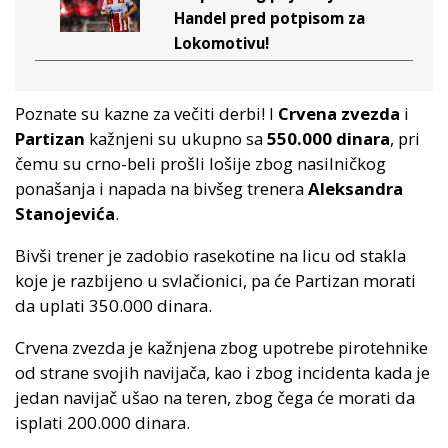
Handel pred potpisom za
Lokomotivu!
Poznate su kazne za večiti derbi! I
Crvena zvezda
i
Partizan
kažnjeni su ukupno sa
550.000 dinara
, pri
čemu su crno-beli prošli lošije zbog nasilničkog
ponašanja i napada na bivšeg trenera
Aleksandra
Stanojevića
.
Bivši trener je zadobio rasekotine na licu od stakla
koje je razbijeno u svlačionici, pa će Partizan morati
da uplati 350.000 dinara.
Crvena zvezda je kažnjena zbog upotrebe pirotehnike
od strane svojih navijača, kao i zbog incidenta kada je
jedan navijač ušao na teren, zbog čega će morati da
isplati 200.000 dinara.