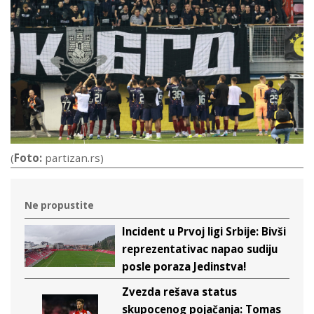
(
Foto:
partizan.rs)
Ne propustite
Incident u Prvoj ligi Srbije: Bivši
reprezentativac napao sudiju
posle poraza Jedinstva!
Zvezda rešava status
skupocenog pojačanja: Tomas