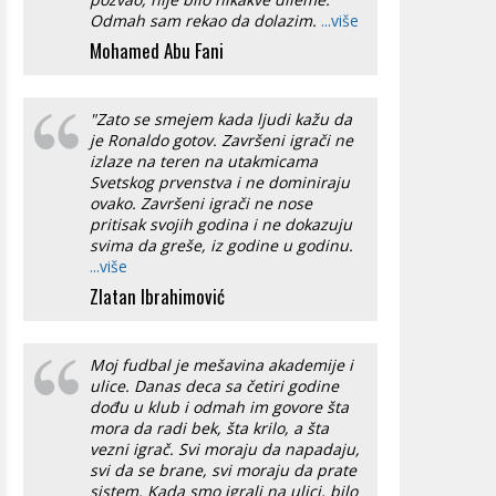
Odmah sam rekao da dolazim.
...više
Mohamed Abu Fani
"Zato se smejem kada ljudi kažu da
je Ronaldo gotov. Završeni igrači ne
izlaze na teren na utakmicama
Svetskog prvenstva i ne dominiraju
ovako. Završeni igrači ne nose
pritisak svojih godina i ne dokazuju
svima da greše, iz godine u godinu.
...više
Zlatan Ibrahimović
Moj fudbal je mešavina akademije i
ulice. Danas deca sa četiri godine
dođu u klub i odmah im govore šta
mora da radi bek, šta krilo, a šta
vezni igrač. Svi moraju da napadaju,
svi da se brane, svi moraju da prate
sistem. Kada smo igrali na ulici, bilo