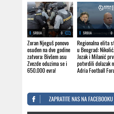
SRBIJA
0
SRBIJA
0
Zoran Njeguš ponovo
Regionalna elita s
osuđen na dve godine
u Beograd: Nikolić
zatvora: Bivšem asu
Jozak i Milanić prv
Zvezde oduzima se i
potvrdili dolazak 
650.000 evra!
Adria Football For