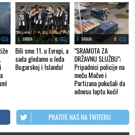
SRBIJA
0
SRBIJA
0
tiže
Bili smo 11. u Evropi, a
"SRAMOTA ZA
,
sada gledamo u leđa
DRŽAVNU SLUŽBU":
i
Bugarskoj i Islandu!
Pripadnici policije na
na
meču Mačve i
um!
Partizana pokušali da
odnesu loptu kući!