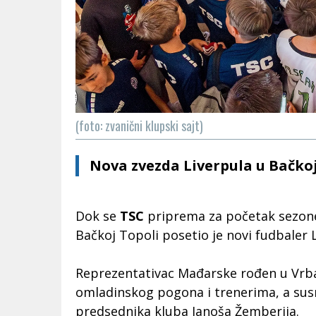
(foto: zvanični klupski sajt)
Nova zvezda Liverpula u Bačkoj
Dok se
TSC
priprema za početak sezone
Bačkoj Topoli posetio je novi fudbaler 
Reprezentativac Mađarske rođen u Vrba
omladinskog pogona i trenerima, a susr
predsednika kluba Janoša Žemberija.