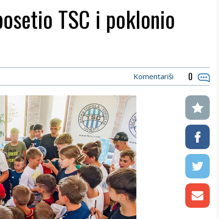
osetio TSC i poklonio
0
Komentariši