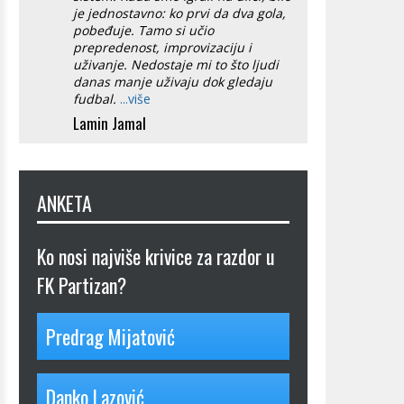
je jednostavno: ko prvi da dva gola,
pobeđuje. Tamo si učio
prepredenost, improvizaciju i
uživanje. Nedostaje mi to što ljudi
danas manje uživaju dok gledaju
fudbal.
...više
Lamin Jamal
ANKETA
Ko nosi najviše krivice za razdor u
FK Partizan?
Predrag Mijatović
Danko Lazović