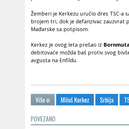
Žemberi je Kerkezu uručio dres TSC-a 
brojem tri, dok je defanzivac zauzvrat 
Mađarske sa potpisom.
Kerkez je ovog leta prešao iz
Bornmut
debitovaće možda baš protiv svog bivš
avgusta na Enfildu.
Više o:
Miloš Kerkez
Srbija
T
POVEZANO