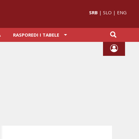
SRB
|
SLO
|
ENG
A
RASPOREDI I TABELE