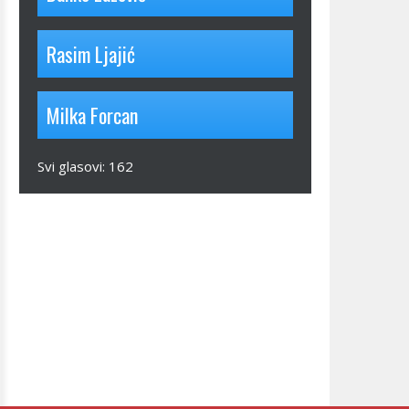
Rasim Ljajić
Milka Forcan
Svi glasovi:
162