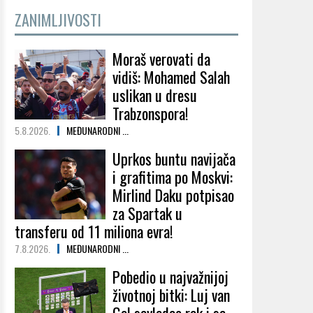
ZANIMLJIVOSTI
Moraš verovati da
vidiš: Mohamed Salah
uslikan u dresu
Trabzonspora!
5.8.2026.
MEĐUNARODNI ...
Uprkos buntu navijača
i grafitima po Moskvi:
Mirlind Daku potpisao
za Spartak u
transferu od 11 miliona evra!
7.8.2026.
MEĐUNARODNI ...
Pobedio u najvažnijoj
životnoj bitki: Luj van