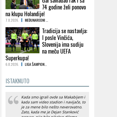
Gal savladao rak i sa
74 godine želi ponovo
na klupu Holandije!
7.8.2026.
MEĐUNARODNI ...
Tradicija se nastavlja:
I posle Vinčića,
Slovenija ima sudiju
na meču UEFA
Superkupa!
6.8.2026.
LIGA ŠAMPION...
ISTAKNUTO
Kada smo igrali ovde sa Makabijem i
kada sam video stadion i navijače, to
je za mene bilo nešto neverovatno.
Zato, kada me je Dejan Stanković
pozvao, nije bilo nikakve dileme.