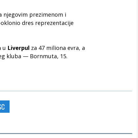
sa njegovim prezimenom i
poklonio dres reprezentacije
a
u
Liverpul
za 47 miliona evra, a
eg kluba — Bornmuta, 15.
SC