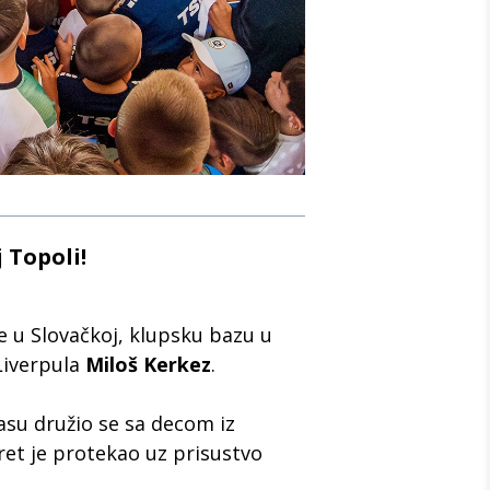
 Topoli!
 u Slovačkoj, klupsku bazu u
Liverpula
Miloš Kerkez
.
su družio se sa decom iz
et je protekao uz prisustvo