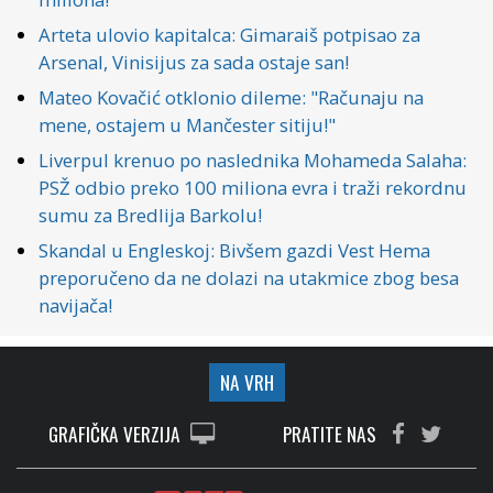
Arteta ulovio kapitalca: Gimaraiš potpisao za
Arsenal, Vinisijus za sada ostaje san!
Mateo Kovačić otklonio dileme: "Računaju na
mene, ostajem u Mančester sitiju!"
Liverpul krenuo po naslednika Mohameda Salaha:
PSŽ odbio preko 100 miliona evra i traži rekordnu
sumu za Bredlija Barkolu!
Skandal u Engleskoj: Bivšem gazdi Vest Hema
preporučeno da ne dolazi na utakmice zbog besa
navijača!
NA VRH
GRAFIČKA VERZIJA
PRATITE NAS