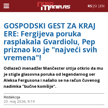
RS
|
SI
|
EN
GOSPODSKI GEST ZA KRAJ
ERE: Fergijeva poruka
rasplakala Gvardiolu, Pep
priznao ko je "najveći svih
vremena"!
Odlazeći menadžer Mančester sitija otkrio da mu
je stigla glasovna poruka od legendarnog ser
Aleksa Fergusona i našalio se na račun čuvenog
nadimka "bučne komšije".
Redakcija
23. maj 2026, 9:19