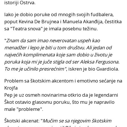
istoriji Ostrva.
Iako je dobio poruke od mnogih svojih fudbalera,
poput Kevina De Brujnea i Manuela Akanđija, čestitka
sa "Teatra snova" je imala posebnu težinu.
"
Znam da sam imao neverovatan uspeh kao
menadžer i lepo je biti u tom društvu. Ali jedan od
najvećih komplimenata koje sam dobio u životu je
poruka koja mi je juče stigla od ser Aleksa Fergusona.
To me je učinilo presrećnim"
, iskren je bio Gvardiola.
Problem sa škotskim akcentom i emotivno sećanje na
Krojfa
Pep je uz osmeh novinarima otkrio da je legendarni
Škot ostavio glasovnu poruku, što mu je napravilo
male "probleme".
Škotski akcenat: "
Mučim se sa njegovim škotskim