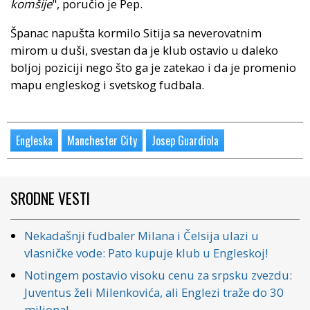
komšije
", poručio je Pep.
Španac napušta kormilo Sitija sa neverovatnim
mirom u duši, svestan da je klub ostavio u daleko
boljoj poziciji nego što ga je zatekao i da je promenio
mapu engleskog i svetskog fudbala.
Engleska
Manchester City
Josep Guardiola
SRODNE VESTI
Nekadašnji fudbaler Milana i Čelsija ulazi u
vlasničke vode: Pato kupuje klub u Engleskoj!
Notingem postavio visoku cenu za srpsku zvezdu:
Juventus želi Milenkovića, ali Englezi traže do 30
miliona!