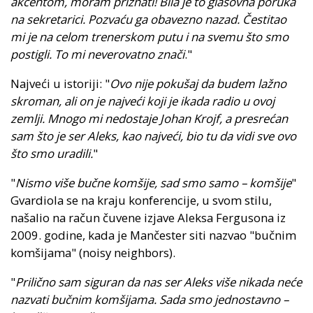
akcentom, moram priznati! Bila je to glasovna poruka
na sekretarici. Pozvaću ga obavezno nazad. Čestitao
mi je na celom trenerskom putu i na svemu što smo
postigli. To mi neverovatno znači
."
Najveći u istoriji: "
Ovo nije pokušaj da budem lažno
skroman, ali on je najveći koji je ikada radio u ovoj
zemlji. Mnogo mi nedostaje Johan Krojf, a presrećan
sam što je ser Aleks, kao najveći, bio tu da vidi sve ovo
što smo uradili.
"
"
Nismo više bučne komšije, sad smo samo – komšije
"
Gvardiola se na kraju konferencije, u svom stilu,
našalio na račun čuvene izjave Aleksa Fergusona iz
2009. godine, kada je Mančester siti nazvao "bučnim
komšijama" (noisy neighbors).
"
Prilično sam siguran da nas ser Aleks više nikada neće
nazvati bučnim komšijama. Sada smo jednostavno –