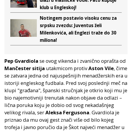
ulazi u vlasničke vode: Pato kupuje
klub u Engleskoj!
Notingem postavio visoku cenu za
srpsku zvezdu: Juventus želi
Milenkovića, ali Englezi traže do 30
miliona!
Pep Gvardiola
se ovog vikenda i zvanično oprašta od
Mančester sitija
utakmicom protiv
Aston Vile
, čime
se zatvara jedna od najuspešnijih menadžerskih era u
istoriji engleskog fudbala. Pred svoj poslednji meč na
klupi "građana", španski stručnjak je otkrio koji mu je
bio najemotivniji trenutak nakon objave da odlazi –
lična poruka koju je dobio od svog nekadašnjeg
velikog rivala, ser
Aleksa Fergusona
. Gvardiola je
priznao da mu ovaj gest znači više od bilo kojeg
trofeja i javno poručio da je Škot najveći menadžer u