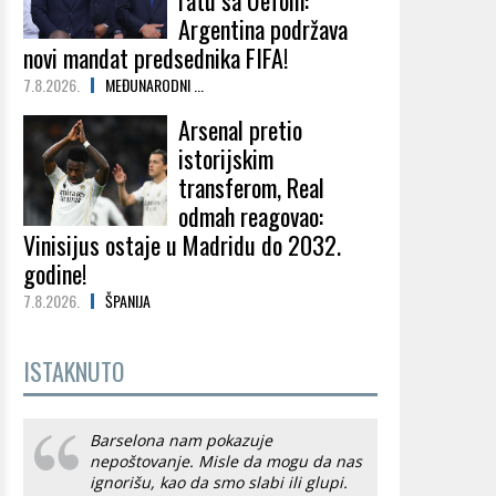
ratu sa Uefom:
Argentina podržava
novi mandat predsednika FIFA!
7.8.2026.
MEĐUNARODNI ...
Arsenal pretio
istorijskim
transferom, Real
odmah reagovao:
Vinisijus ostaje u Madridu do 2032.
godine!
7.8.2026.
ŠPANIJA
ISTAKNUTO
Barselona nam pokazuje
nepoštovanje. Misle da mogu da nas
ignorišu, kao da smo slabi ili glupi.