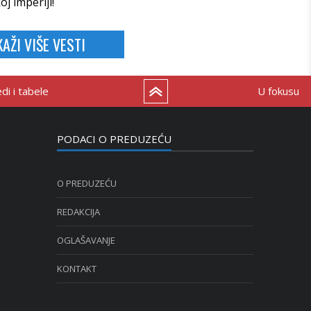
j imperiji!
KAŽI VIŠE VESTI
i i tabele
U fokusu
PODACI O PREDUZEĆU
O PREDUZEĆU
REDAKCIJA
OGLAŠAVANJE
KONTAKT