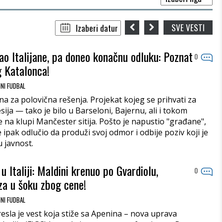
SVE VESTI
ao Italijane, pa doneo konačnu odluku: Poznat
0
 Katalonca!
NI FUDBAL
na za polovična rešenja. Projekat kojeg se prihvati za
ija — tako je bilo u Barseloni, Bajernu, ali i tokom
 na klupi Mančester sitija. Pošto je napustio "građane",
 ipak odlučio da produži svoj odmor i odbije poziv koji je
 javnost.
 u Italiji: Maldini krenuo po Gvardiolu,
0
za u šoku zbog cene!
NI FUDBAL
resla je vest koja stiže sa Apenina – nova uprava