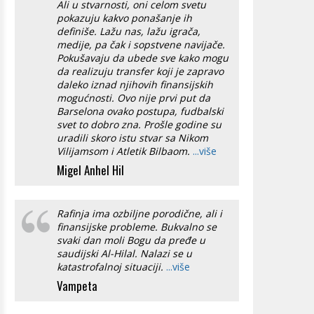
Ali u stvarnosti, oni celom svetu
pokazuju kakvo ponašanje ih
definiše. Lažu nas, lažu igrača,
medije, pa čak i sopstvene navijače.
Pokušavaju da ubede sve kako mogu
da realizuju transfer koji je zapravo
daleko iznad njihovih finansijskih
mogućnosti. Ovo nije prvi put da
Barselona ovako postupa, fudbalski
svet to dobro zna. Prošle godine su
uradili skoro istu stvar sa Nikom
Vilijamsom i Atletik Bilbaom.
...više
Migel Anhel Hil
Rafinja ima ozbiljne porodične, ali i
finansijske probleme. Bukvalno se
svaki dan moli Bogu da pređe u
saudijski Al-Hilal. Nalazi se u
katastrofalnoj situaciji.
...više
Vampeta