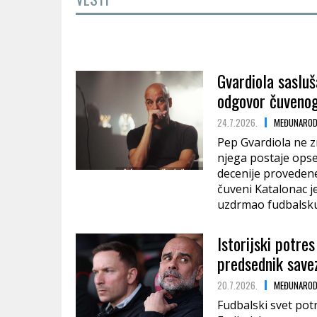
Gvardiola sasluš
odgovor čuvenog
24.7.2026.
MEĐUNAROD
Pep Gvardiola ne z
njega postaje opses
decenije provedene
čuveni Katalonac je
uzdrmao fudbalsku
Istorijski potres
predsednik save
20.7.2026.
MEĐUNAROD
Fudbalski svet pot