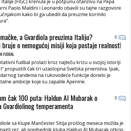
Italije (FIGC) krenula je u potpunu ofanzivu na Pepa
rni Paolo Maldini i Leonardo obavili su tajne razgovore
ručnjakom kako bi ga ubedili da preuzme kormilo
ura".
mačke, a Gvardiola preuzima Italiju?
0
ji bruje o nemogućoj misiji koja postaje realnost!
I FUDBAL
tativni fudbal prolazi kroz najtežu krizu u svojoj istoriji
i" propustili čak tri uzastopna Svetska prvenstva. Ipak,
darnog tandema na rukovodeće funkcije donelo je
alne ambicije koje su zapalile Apenine.
kom čak 100 puta: Haldun Al Mubarak o
0
ja Gvardiolinog temperamenta
iole sa klupe Mančester Sitija prošlog meseca možda je
nagli rez, ali predsednik kluba Haldun Al Mubarak otkrio