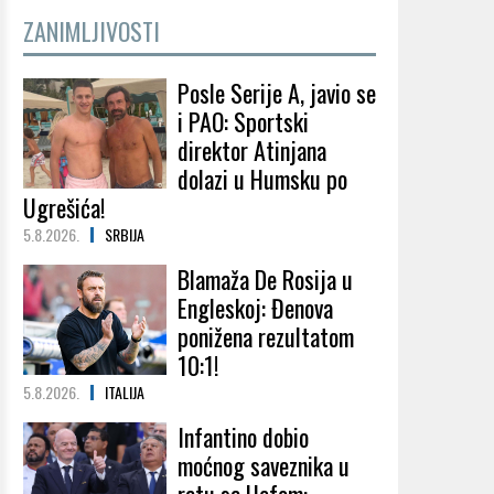
ZANIMLJIVOSTI
Posle Serije A, javio se
i PAO: Sportski
direktor Atinjana
dolazi u Humsku po
Ugrešića!
5.8.2026.
SRBIJA
Blamaža De Rosija u
Engleskoj: Đenova
ponižena rezultatom
10:1!
5.8.2026.
ITALIJA
Infantino dobio
moćnog saveznika u