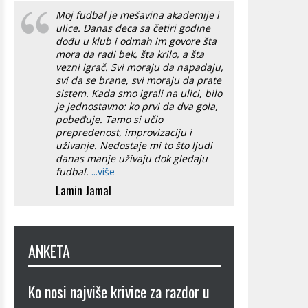
Moj fudbal je mešavina akademije i
ulice. Danas deca sa četiri godine
dođu u klub i odmah im govore šta
mora da radi bek, šta krilo, a šta
vezni igrač. Svi moraju da napadaju,
svi da se brane, svi moraju da prate
sistem. Kada smo igrali na ulici, bilo
je jednostavno: ko prvi da dva gola,
pobeđuje. Tamo si učio
prepredenost, improvizaciju i
uživanje. Nedostaje mi to što ljudi
danas manje uživaju dok gledaju
fudbal.
...više
Lamin Jamal
ANKETA
Ko nosi najviše krivice za razdor u