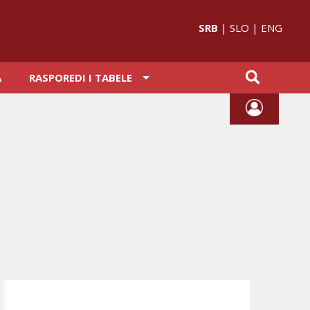
SRB
|
SLO
|
ENG
A
RASPOREDI I TABELE