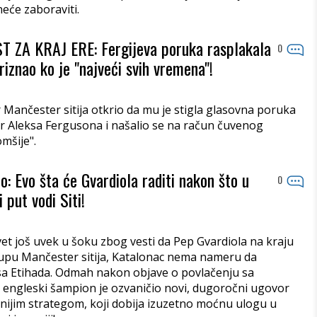
eće zaboraviti.
 ZA KRAJ ERE: Fergijeva poruka rasplakala
0
riznao ko je "najveći svih vremena"!
Mančester sitija otkrio da mu je stigla glasovna poruka
r Aleksa Fergusona i našalio se na račun čuvenog
mšije".
o: Evo šta će Gvardiola raditi nakon što u
0
 put vodi Siti!
vet još uvek u šoku zbog vesti da Pep Gvardiola na kraju
upu Mančester sitija, Katalonac nema nameru da
a Etihada. Odmah nakon objave o povlačenju sa
, engleski šampion je ozvaničio novi, dugoročni ugovor
nijim strategom, koji dobija izuzetno moćnu ulogu u