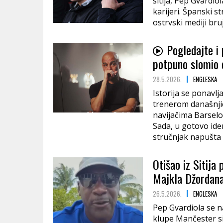
sitija, Pep Gvardi
karijeri. Španski s
ostrvski mediji bru
Pogledajte i
potpuno slomio d
28.5.2026.
ENGLESKA
Istorija se ponavlj
trenerom današnjic
navijačima Barselo
Sada, u gotovo ide
stručnjak napušta 
Otišao iz Sitija
Majkla Džordana
26.5.2026.
ENGLESKA
Pep Gvardiola se 
klupe Mančester sit