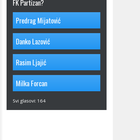
FK Partizan?
Predrag Mijatović
Danko Lazović
Rasim Ljajić
Milka Forcan
Svi glasovi:
164