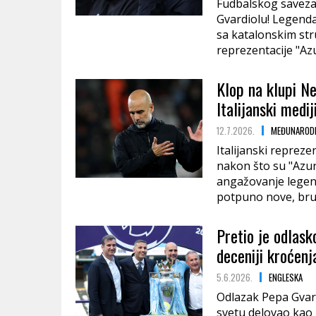
Fudbalskog saveza 
Gvardiolu! Legenda
sa katalonskim st
reprezentacije "Az
Klop na klupi Ne
Italijanski medi
12.7.2026.
MEĐUNARODN
Italijanski reprezen
nakon što su "Azur
angažovanje legen
potpuno nove, brut
Pretio je odlas
deceniji kroćen
5.6.2026.
ENGLESKA
Odlazak Pepa Gvard
svetu delovao kao 