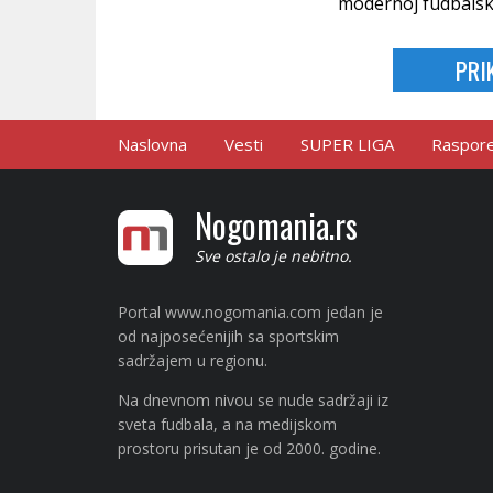
modernoj fudbalsko
PRI
Naslovna
Vesti
SUPER LIGA
Raspored
Nogomania.rs
Sve ostalo je nebitno.
Portal www.nogomania.com jedan je
od najposećenijih sa sportskim
sadržajem u regionu.
Na dnevnom nivou se nude sadržaji iz
sveta fudbala, a na medijskom
prostoru prisutan je od 2000. godine.