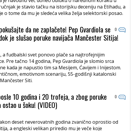
ola je navodno već doneo odluku o narednom koraku u
tručnjak je stavio tačku na istorijsku deceniju na Etihadu, a
je o tome da mu je sledeća velika želja selektorski posao.
 pokušajte da ne zaplačete! Pep Gvardiola se
0
ok je slušao poruke navijača Mančester Sitija!
a, a fudbalski svet ponovo plače sa najtrofejnijim
e. Pre tačno 14 godina, Pep Gvardiola je slomio srca
ne kada je napustio tim sa Mesijem, Ćavijem i Inijestom.
ntičnom, emotivnom scenariju, 55-godišnji katalonski
Mančester Siti.
 posle 10 godina i 20 trofeja, a zbog poruke
0
 ostao u šoku! (VIDEO)
nakon deset neverovatnih godina zvanično oprostio od
ija, a engleski velikan priredio mu je veče koje