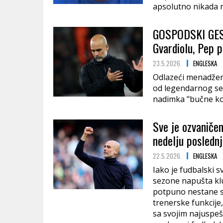
apsolutno nikada n
GOSPODSKI GEST
Gvardiolu, Pep p
23.5.2026.
ENGLESKA
Odlazeći menadžer 
od legendarnog se
nadimka "bučne ko
Sve je ozvaničen
nedelju poslednji
22.5.2026.
ENGLESKA
Iako je fudbalski s
sezone napušta kl
potpuno nestane s
trenerske funkcije
sa svojim najuspeš