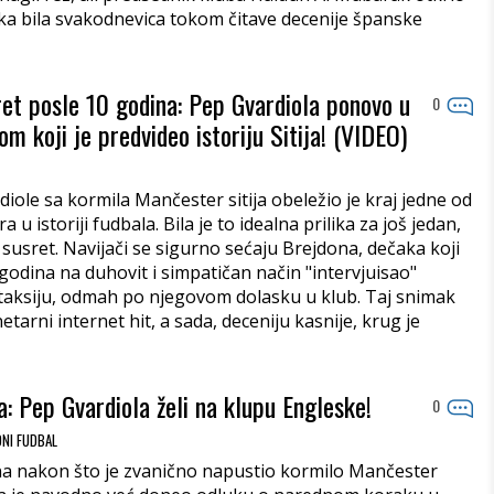
ska bila svakodnevica tokom čitave decenije španske
ret posle 10 godina: Pep Gvardiola ponovo u
0
om koji je predvideo istoriju Sitija! (VIDEO)
iole sa kormila Mančester sitija obeležio je kraj jedne od
 u istoriji fudbala. Bila je to idealna prilika za još jedan,
susret. Navijači se sigurno sećaju Brejdona, dečaka koji
godina na duhovit i simpatičan način "intervjuisao"
taksiju, odmah po njegovom dolasku u klub. Taj snimak
etarni internet hit, a sada, deceniju kasnije, krug je
: Pep Gvardiola želi na klupu Engleske!
0
NI FUDBAL
a nakon što je zvanično napustio kormilo Mančester