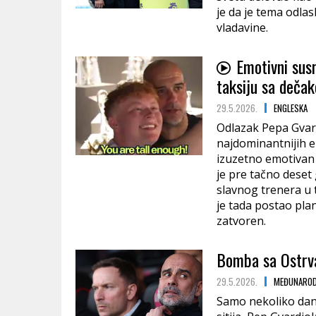
je da je tema odla
vladavine.
Emotivni sus
taksiju sa dečak
29.5.2026.
ENGLESKA
Odlazak Pepa Gvard
najdominantnijih era
izuzetno emotivan 
je pre tačno deset 
slavnog trenera u 
je tada postao plan
zatvoren.
Bomba sa Ostrva
29.5.2026.
MEĐUNAROD
Samo nekoliko dan