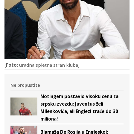
(
Foto:
uradna spletna stran kluba)
Ne propustite
Notingem postavio visoku cenu za
srpsku zvezdu: Juventus želi
Milenkovića, ali Englezi traže do 30
miliona!
Blamaža De Rosija u Engleskoj: