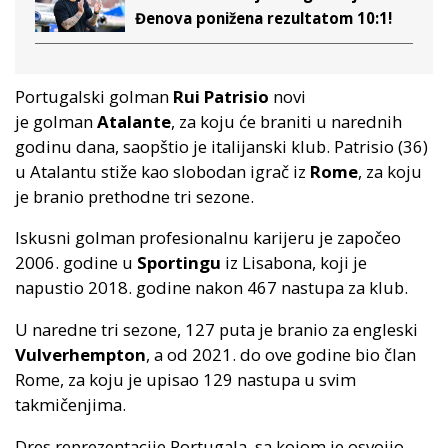
Đenova ponižena rezultatom 10:1!
Portugalski golman
Rui Patrisio
novi
je golman
Atalante
, za koju će braniti u narednih
godinu dana, saopštio je italijanski klub. Patrisio (36)
u Atalantu stiže kao slobodan igrač iz
Rome
, za koju
je branio prethodne tri sezone.
Iskusni golman profesionalnu karijeru je započeo
2006. godine u
Sportingu
iz Lisabona, koji je
napustio 2018. godine nakon 467 nastupa za klub.
U naredne tri sezone, 127 puta je branio za engleski
Vulverhempton
, a od 2021. do ove godine bio član
Rome, za koju je upisao 129 nastupa u svim
takmičenjima.
Dres reprezentacije Portugala, sa kojom je osvojio