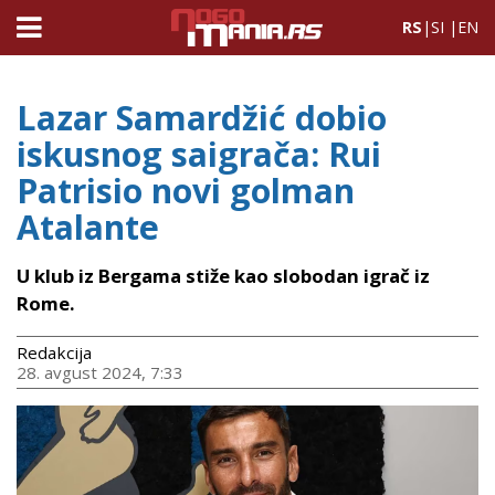
RS
|
SI
|
EN
Lazar Samardžić dobio
iskusnog saigrača: Rui
Patrisio novi golman
Atalante
U klub iz Bergama stiže kao slobodan igrač iz
Rome.
Redakcija
28. avgust 2024, 7:33