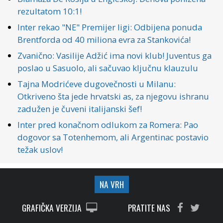
rezultatom 10:1!
Inter rekao "NE" Premijer ligi: Odbijena ponuda
Brentforda od 40 miliona evra za Stankovića!
Zvanično: Vasilije Adžić ima novi klub! Juventus ga
poslao u Sasuolo, ali sačuvao ključnu klauzulu
Tajna Modrićeve dugovečnosti u Milanu:
Otkriveno šta jede hrvatski as, za njegovu ishranu
zadužen je čuveni italijanski šef!
Inter pred konačnom odlukom za Romera: Pao
dogovor sa Totenhemom, ali Argentinac postavio
težak uslov!
NA VRH
GRAFIČKA VERZIJA
PRATITE NAS