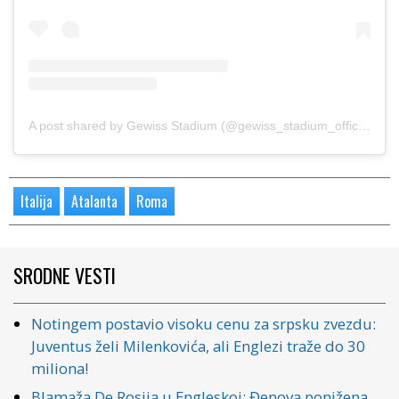
A post shared by Gewiss Stadium (@gewiss_stadium_official)
Italija
Atalanta
Roma
SRODNE VESTI
Notingem postavio visoku cenu za srpsku zvezdu:
Juventus želi Milenkovića, ali Englezi traže do 30
miliona!
Blamaža De Rosija u Engleskoj: Đenova ponižena