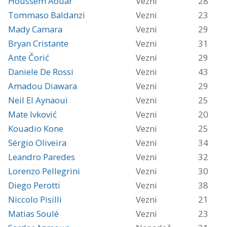
Houssem Aouar
Vezni
28
Tommaso Baldanzi
Vezni
23
Mady Camara
Vezni
29
Bryan Cristante
Vezni
31
Ante Čorić
Vezni
29
Daniele De Rossi
Vezni
43
Amadou Diawara
Vezni
29
Neil El Aynaoui
Vezni
25
Mate Ivković
Vezni
20
Kouadio Kone
Vezni
25
Sérgio Oliveira
Vezni
34
Leandro Paredes
Vezni
32
Lorenzo Pellegrini
Vezni
30
Diego Perotti
Vezni
38
Niccolo Pisilli
Vezni
21
Matias Soulé
Vezni
23