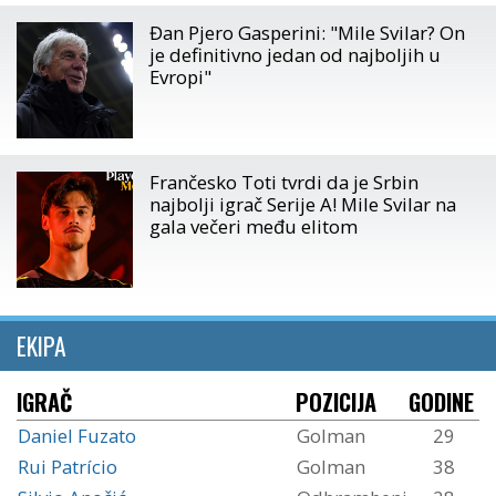
Đan Pjero Gasperini: "Mile Svilar? On
je definitivno jedan od najboljih u
Evropi"
Frančesko Toti tvrdi da je Srbin
najbolji igrač Serije A! Mile Svilar na
gala večeri među elitom
EKIPA
IGRAČ
POZICIJA
GODINE
Daniel Fuzato
Golman
29
Rui Patrício
Golman
38