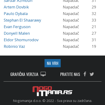
Sardar Azmoun
Napadač
31
Artem Dovbik
Napadač
29
Paulo Dybala
Napadač
32
Stephan El Shaarawy
Napadač
33
Evan Ferguson
Napadač
21
Donyell Malen
Napadač
27
Eldor Shomurodov
Napadač
31
Robinio Vaz
Napadač
19
NA VRH
GRAFIČKA VERZIJA
PRATITE NAS
Nogomanija d.o.o. © 2022 - Sva prava su zadržana.