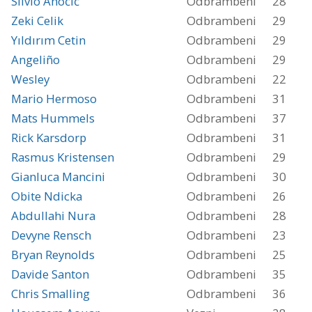
Silvio Anočić
Odbrambeni
28
Zeki Celik
Odbrambeni
29
Yıldırım Cetin
Odbrambeni
29
Angeliño
Odbrambeni
29
Wesley
Odbrambeni
22
Mario Hermoso
Odbrambeni
31
Mats Hummels
Odbrambeni
37
Rick Karsdorp
Odbrambeni
31
Rasmus Kristensen
Odbrambeni
29
Gianluca Mancini
Odbrambeni
30
Obite Ndicka
Odbrambeni
26
Abdullahi Nura
Odbrambeni
28
Devyne Rensch
Odbrambeni
23
Bryan Reynolds
Odbrambeni
25
Davide Santon
Odbrambeni
35
Chris Smalling
Odbrambeni
36