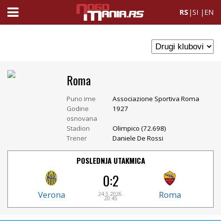
RS
|
SI
|
EN
Roma
Puno ime
Associazione Sportiva Roma
Godine
1927
osnovana
Stadion
Olimpico (72.698)
Trener
Daniele De Rossi
POSLEDNJA UTAKMICA
0:2
Verona
Roma
24.5.2026.
20:45