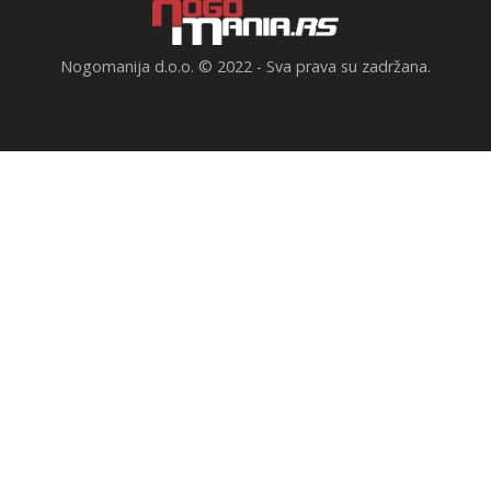
Nogomanija d.o.o. © 2022 - Sva prava su zadržana.