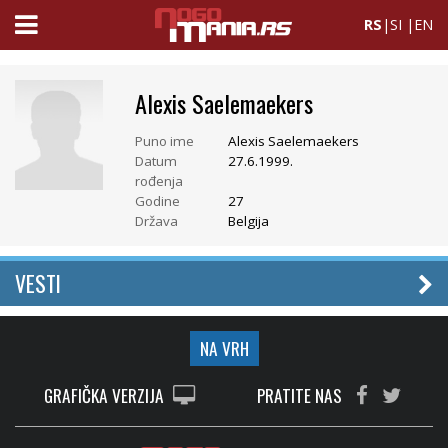
RS
|
SI
|
EN
Alexis Saelemaekers
Puno ime
Alexis Saelemaekers
Datum
27.6.1999.
rođenja
Godine
27
Država
Belgija
VESTI
NA VRH
GRAFIČKA VERZIJA
PRATITE NAS