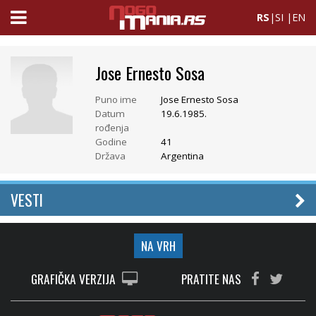
RS
|
SI
|
EN
Jose Ernesto Sosa
Puno ime
Jose Ernesto Sosa
Datum
19.6.1985.
rođenja
Godine
41
Država
Argentina
VESTI
NA VRH
GRAFIČKA VERZIJA
PRATITE NAS