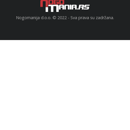
Nogomanija d.o.o. © 2022 - Sva prava su zadržana.