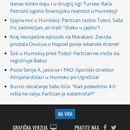
danas toliko daju i u drugoj ligi Turske: Raća
Petrović ogolio finansijsku realnost u Humskoj!
Sjajna noć u Humskoj: Partizan razbio Tobol, Saša
Ilić zadovoljan, ali traži "dlaku u jajetu"!
Kraj neuspešne epizode na Marakani: Zvezda
prodala Ovusua u Hapoel posle lekarske drame!
Šok u Humskoj pred Tobol: Partizan ne može da
registruje Babu!
Posle Serije A, javio se i PAO: Sportski direktor
Atinjana dolazi u Humsku po Ugrešića!
Burno obraćanje Saše Ilića: "Kad pobedimo 4:0
ništa ne valja, Partizan je katastrofa?!"
NA VRH
GRAFIČKA VERZIJA
PRATITE NAS