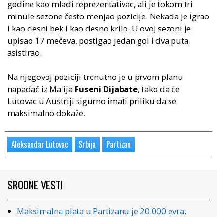
godine kao mladi reprezentativac, ali je tokom tri
minule sezone često menjao pozicije. Nekada je igrao
i kao desni bek i kao desno krilo. U ovoj sezoni je
upisao 17 mečeva, postigao jedan gol i dva puta
asistirao.
Na njegovoj poziciji trenutno je u prvom planu
napadač iz Malija
Fuseni Dijabate
, tako da će
Lutovac u Austriji sigurno imati priliku da se
maksimalno dokaže.
Aleksandar Lutovac
Srbija
Partizan
SRODNE VESTI
Maksimalna plata u Partizanu je 20.000 evra,