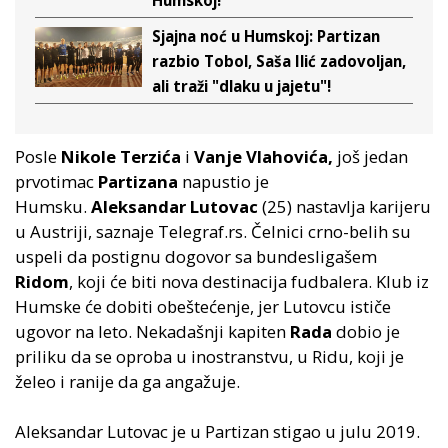
Humskoj!
Sjajna noć u Humskoj: Partizan
razbio Tobol, Saša Ilić zadovoljan,
ali traži "dlaku u jajetu"!
Posle
Nikole Terzića
i
Vanje Vlahovića,
još jedan
prvotimac
Partizana
napustio je
Humsku.
Aleksandar Lutovac
(25) nastavlja karijeru
u Austriji, saznaje Telegraf.rs. Čelnici crno-belih su
uspeli da postignu dogovor sa bundesligašem
Ridom
, koji će biti nova destinacija fudbalera. Klub iz
Humske će dobiti obeštećenje, jer Lutovcu ističe
ugovor na leto. Nekadašnji kapiten
Rada
dobio je
priliku da se oproba u inostranstvu, u Ridu, koji je
želeo i ranije da ga angažuje.
Aleksandar Lutovac je u Partizan stigao u julu 2019.