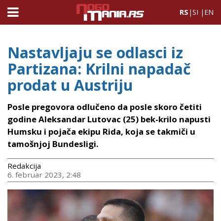
RS
|
SI
|
EN
Nastavljaju se odlasci iz
Partizana: Krilni napadač
prodat u Austriju
Posle pregovora odlučeno da posle skoro četiti
godine Aleksandar Lutovac (25) bek-krilo napusti
Humsku i pojača ekipu Rida, koja se takmiči u
tamošnjoj Bundesligi.
Redakcija
6. februar 2023, 2:48