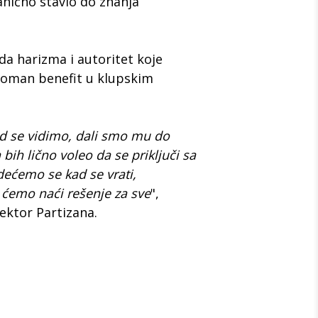
anično stavio do znanja
a harizma i autoritet koje
roman benefit u klupskim
d se vidimo, dali smo mu do
bih lično voleo da se priključi sa
dećemo se kad se vrati,
ćemo naći rešenje za sve
",
rektor Partizana.