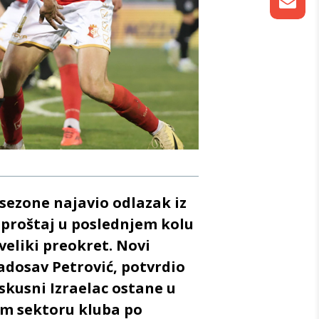
 sezone najavio odlazak iz
oproštaj u poslednjem kolu
 veliki preokret. Novi
Radosav Petrović, potvrdio
skusni Izraelac ostane u
om sektoru kluba po