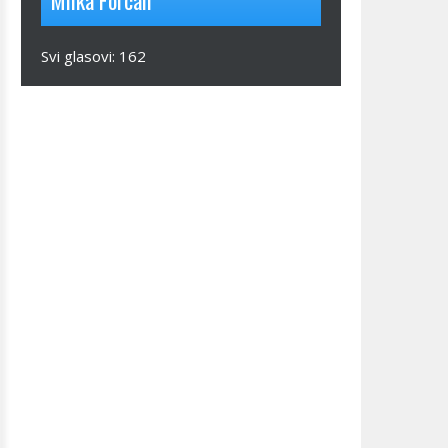
Milka Forcan
Svi glasovi:
162