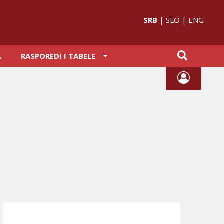
SRB
|
SLO
|
ENG
A
RASPOREDI I TABELE