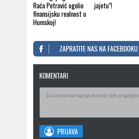
Raća Petrović ogolio
jajetu"!
finansijsku realnost u
Humskoj!
KOMENTARI
PRIJAVA