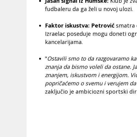
Jasan signal iz Humske:
Klub je zv
fudbaleru da ga želi u novoj ulozi.
Faktor iskustva:
Petrović
smatra d
Izraelac poseduje mogu doneti og
kancelarijama.
"
Ostavili smo to da razgovaramo ka
znanja da bismo voleli da ostane. Ja 
znanjem, iskustvom i energijom. Vi
popričaćemo o svemu i verujem da 
zaključio je ambiciozni sportski di