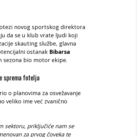
potezi novog sportskog direktora
u da se u klub vrate ljudi koji
acije skauting službe, glavna
tencijalni ostanak
Bibarsa
m sezona bio motor ekipe.
e sprema fotelja
io o planovima za osvežavanje
no veliko ime već zvanično
m sektoru, priključiće nam se
imenovan za prvog čoveka te