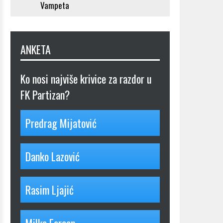
Vampeta
ANKETA
Ko nosi najviše krivice za razdor u
FK Partizan?
Predrag Mijatović
Danko Lazović
Rasim Ljajić