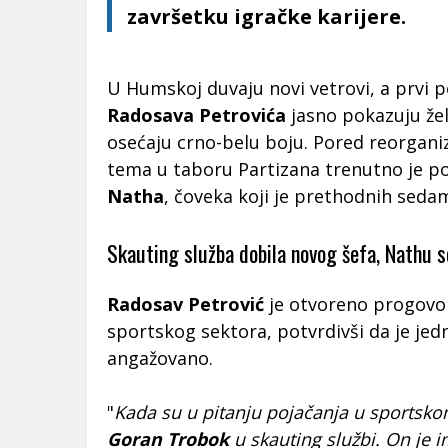
završetku igračke karijere.
U Humskoj duvaju novi vetrovi, a prvi 
Radosava Petrovića
jasno pokazuju želj
osećaju crno-belu boju. Pored reorganiz
tema u taboru Partizana trenutno je po
Natha
, čoveka koji je prethodnih seda
Skauting služba dobila novog šefa, Nathu s
Radosav Petrović
je otvoreno progovor
sportskog sektora, potvrdivši da je jed
angažovano.
"
Kada su u pitanju pojačanja u sportsko
Goran Trobok
u skauting službi. On je 