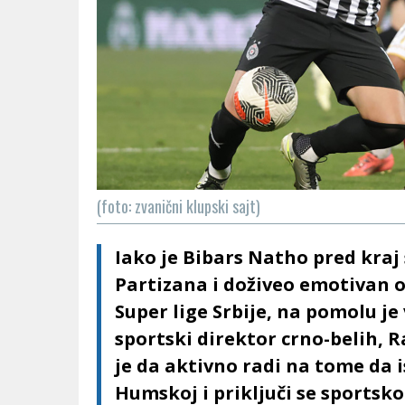
(foto: zvanični klupski sajt)
Iako je Bibars Natho pred kraj
Partizana i doživeo emotivan 
Super lige Srbije, na pomolu je
sportski direktor crno-belih, 
je da aktivno radi na tome da i
Humskoj i priključi se sportsk