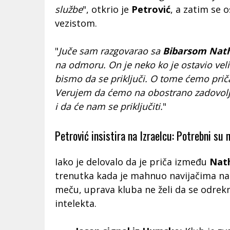
službe
", otkrio je
Petrović
, a zatim se 
vezistom.
"
Juče sam razgovarao sa
Bibarsom Na
na odmoru. On je neko ko je ostavio velik
bismo da se priključi. O tome ćemo priča
Verujem da ćemo na obostrano zadovolj
i da će nam se priključiti.
"
Petrović insistira na Izraelcu: Potrebni su
Iako je delovalo da je priča između
Nat
trenutka kada je mahnuo navijačima n
meču, uprava kluba ne želi da se odre
intelekta.