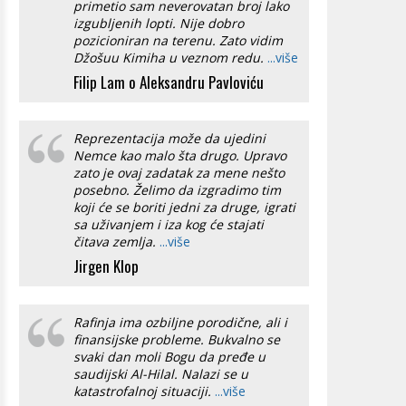
primetio sam neverovatan broj lako
izgubljenih lopti. Nije dobro
pozicioniran na terenu. Zato vidim
Džošuu Kimiha u veznom redu.
...više
Filip Lam o Aleksandru Pavloviću
Reprezentacija može da ujedini
Nemce kao malo šta drugo. Upravo
zato je ovaj zadatak za mene nešto
posebno. Želimo da izgradimo tim
koji će se boriti jedni za druge, igrati
sa uživanjem i iza kog će stajati
čitava zemlja.
...više
Jirgen Klop
Rafinja ima ozbiljne porodične, ali i
finansijske probleme. Bukvalno se
svaki dan moli Bogu da pređe u
saudijski Al-Hilal. Nalazi se u
katastrofalnoj situaciji.
...više