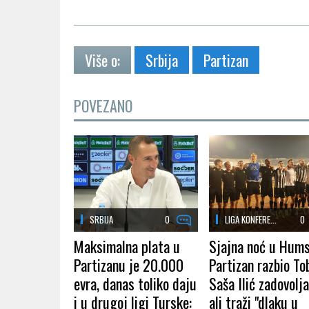
Više o:
Srbija
Partizan
POVEZANO
SRBIJA
0
LIGA KONFERE...
0
Maksimalna plata u
Sjajna noć u Hums
Partizanu je 20.000
Partizan razbio Tob
evra, danas toliko daju
Saša Ilić zadovolja
i u drugoj ligi Turske:
ali traži "dlaku u