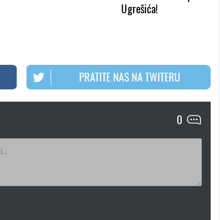
Ugrešića!
0