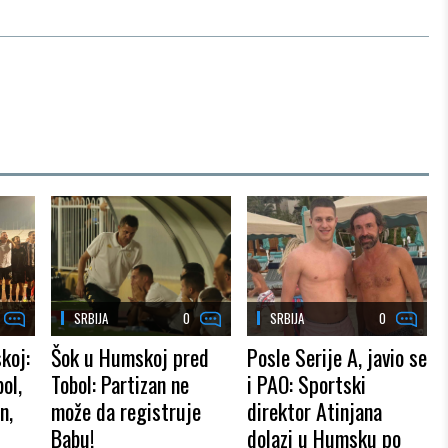
SRBIJA
0
SRBIJA
0
koj:
Šok u Humskoj pred
Posle Serije A, javio se
ol,
Tobol: Partizan ne
i PAO: Sportski
n,
može da registruje
direktor Atinjana
Babu!
dolazi u Humsku po