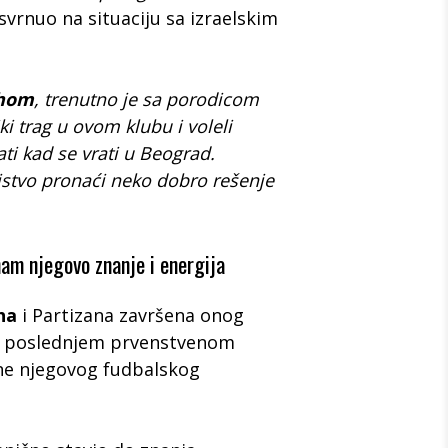
osvrnuo na situaciju sa izraelskim
thom
, trenutno je sa porodicom
i trag u ovom klubu i voleli
ti kad se vrati u Beograd.
stvo pronaći neko dobro rešenje
 nam njegovo znanje i energija
ha
i Partizana završena onog
a poslednjem prvenstvenom
kne njegovog fudbalskog