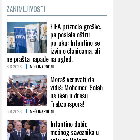
ZANIMLJIVOSTI
FIFA priznala greške,
pa poslala oštru
poruku: Infantino se
izvinio članicama, ali
ne prašta napade na ugled!
6.8.2026.
MEĐUNARODNI ...
Moraš verovati da
vidiš: Mohamed Salah
uslikan u dresu
Trabzonspora!
5.8.2026.
MEĐUNARODNI ...
Infantino dobio
moćnog saveznika u