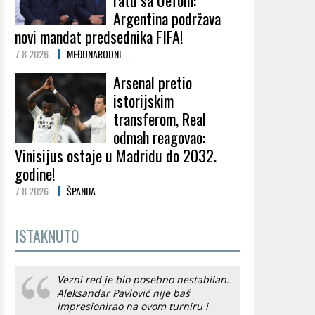
ratu sa Uefom:
Argentina podržava
novi mandat predsednika FIFA!
7.8.2026.
MEĐUNARODNI ...
Arsenal pretio
istorijskim
transferom, Real
odmah reagovao:
Vinisijus ostaje u Madridu do 2032.
godine!
7.8.2026.
ŠPANIJA
ISTAKNUTO
Vezni red je bio posebno nestabilan.
Aleksandar Pavlović nije baš
impresionirao na ovom turniru i