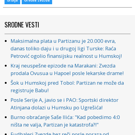
SRODNE VESTI
Maksimalna plata u Partizanu je 20.000 evra,
danas toliko daju i u drugoj ligi Turske: Raća
Petrović ogolio finansijsku realnost u Humskoj!
Kraj neuspešne epizode na Marakani: Zvezda
prodala Ovusua u Hapoel posle lekarske drame!
Šok u Humskoj pred Tobol: Partizan ne može da
registruje Babu!
Posle Serije A, javio se i PAO: Sportski direktor
Atinjana dolazi u Humsku po Ugrešića!
Burno obraćanje Saše Ilića: "Kad pobedimo 4:0
ništa ne valja, Partizan je katastrofa?!"
Fudbaleri Zvezde bez reči posle poraza od