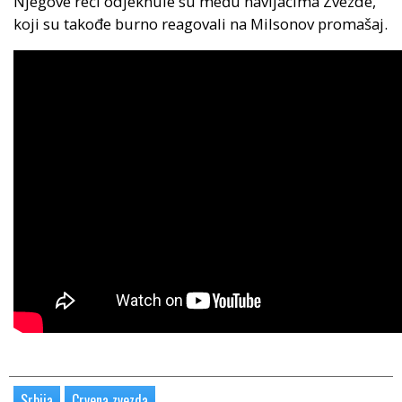
Njegove reči odjeknule su među navijačima Zvezde,
koji su takođe burno reagovali na Milsonov promašaj.
Srbija
Crvena zvezda