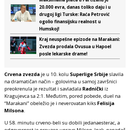
20.000 evra, danas toliko daju i u
drugoj ligi Turske: Raća Petrović
ogolio finansijsku realnost u
Humskoj!
Kraj neuspešne epizode na Marakani:
Zvezda prodala Ovusua u Hapoel
posle lekarske drame!
Crvena zvezda
je u 10. kolu
Superlige Srbije
slavila
na dramatičan način – golovima u samoj završnici
preokrenula je rezultat i savladala
Radnički
iz
Kragujevca sa 2:1. Međutim, pored pobede, duel na
“Marakani” obeležio je i neverovatan kiks
Felisija
Milsona
.
U 58. minutu crveno-beli su dobili jedanaesterac, a
odgovornost je preuzeo upravo Milson. Ipak, napadač