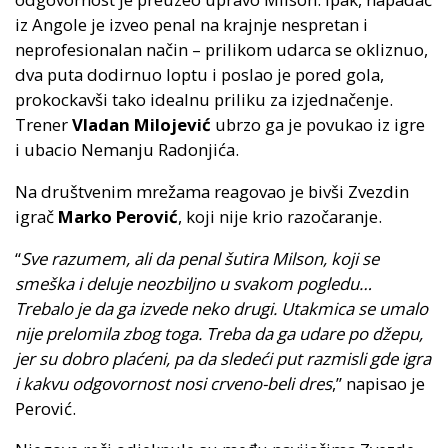
iz Angole je izveo penal na krajnje nespretan i
neprofesionalan način – prilikom udarca se okliznuo,
dva puta dodirnuo loptu i poslao je pored gola,
prokockavši tako idealnu priliku za izjednačenje.
Trener
Vladan Milojević
ubrzo ga je povukao iz igre
i ubacio Nemanju Radonjića.
Na društvenim mrežama reagovao je bivši Zvezdin
igrač
Marko Perović
, koji nije krio razočaranje.
“
Sve razumem, ali da penal šutira Milson, koji se
smeška i deluje neozbiljno u svakom pogledu…
Trebalo je da ga izvede neko drugi. Utakmica se umalo
nije prelomila zbog toga. Treba da ga udare po džepu,
jer su dobro plaćeni, pa da sledeći put razmisli gde igra
i kakvu odgovornost nosi crveno-beli dres
,” napisao je
Perović.