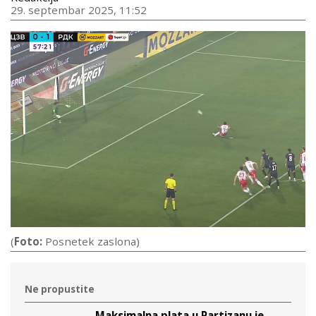
29. septembar 2025, 11:52
(
Foto:
Posnetek zaslona)
Ne propustite
Maksimalna plata u Partizanu je