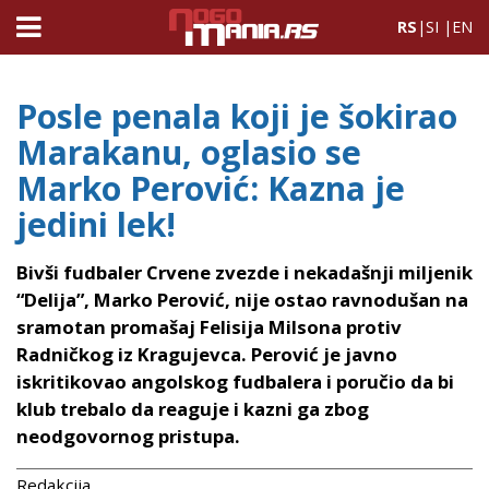
RS
|
SI
|
EN
Posle penala koji je šokirao
Marakanu, oglasio se
Marko Perović: Kazna je
jedini lek!
Bivši fudbaler Crvene zvezde i nekadašnji miljenik
“Delija”, Marko Perović, nije ostao ravnodušan na
sramotan promašaj Felisija Milsona protiv
Radničkog iz Kragujevca. Perović je javno
iskritikovao angolskog fudbalera i poručio da bi
klub trebalo da reaguje i kazni ga zbog
neodgovornog pristupa.
Redakcija