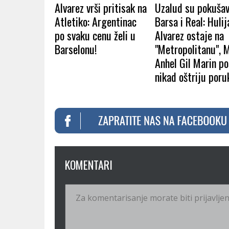
Alvarez vrši pritisak na
Uzalud su pokušav
Atletiko: Argentinac
Barsa i Real: Hulij
po svaku cenu želi u
Alvarez ostaje na
Barselonu!
"Metropolitanu", 
Anhel Gil Marin po
nikad oštriju poru
KOMENTARI