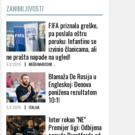
ZANIMLJIVOSTI
FIFA priznala greške,
pa poslala oštru
poruku: Infantino se
izvinio članicama, ali
ne prašta napade na ugled!
6.8.2026.
MEĐUNARODNI ...
Blamaža De Rosija u
Engleskoj: Đenova
ponižena rezultatom
10:1!
5.8.2026.
ITALIJA
Inter rekao "NE"
Premijer ligi: Odbijena