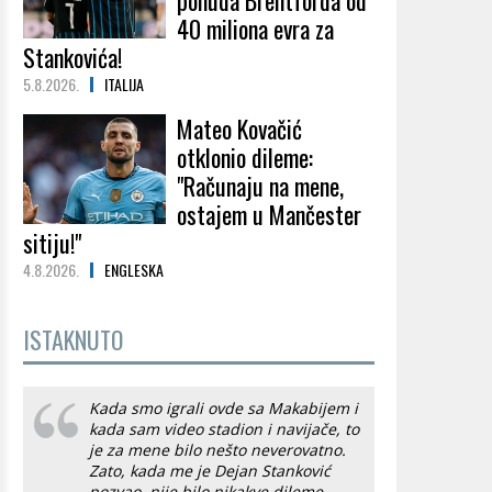
ponuda Brentforda od
40 miliona evra za
Stankovića!
5.8.2026.
ITALIJA
Mateo Kovačić
otklonio dileme:
"Računaju na mene,
ostajem u Mančester
sitiju!"
4.8.2026.
ENGLESKA
ISTAKNUTO
Kada smo igrali ovde sa Makabijem i
kada sam video stadion i navijače, to
je za mene bilo nešto neverovatno.
Zato, kada me je Dejan Stanković
pozvao, nije bilo nikakve dileme.