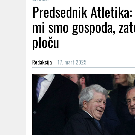
Predsednik Atletika: 
mi smo gospoda, zat
ploču
Redakcija
17. mart 2025