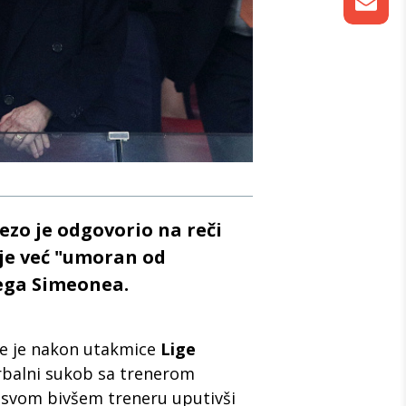
ezo je odgovorio na reči
a je već "umoran od
jega Simeonea.
e je nakon utakmice
Lige
rbalni sukob sa trenerom
 svom bivšem treneru uputivši