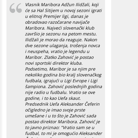
Vlasnik Maribora Adžun Ilidžali, koji
će sa Hal Sitijem u novoj sezoni igrati
u elitnoj Premijer ligi, danas je
obradovao razočarane navijače
Maribora. Najveći slovenački klub
završio je sezonu na petom mestu.
Ilidžali je morao da reaguje. Nakon
dve sezone ulaganja, trošenja novca
i neuspeha, vratio je legendu u
Maribor. Zlatko Zahović je postao
novi sportski direktor kluba.
Podsetimo, Maribor je sa njim pre
nekoliko godina bio kralj slovenačkog
fudbala, igrajući u Ligi Evrope i Ligi
šampiona. Zahović poslednjih godina
nije radio u fudbalu. Vratio se ove
godine, i to kao Uefa skaut.
Predsednik Uefa Aleksander Čeferin
očigledno je imao svoje prste
umešane i u to što je Zahović sada
postao direktor Maribora. Zahović je
to javno priznao: "Vratio sam se u
fudbal, to mi je omogućio Aleksander