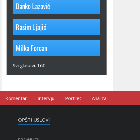
Danko Lazović
Rasim Ljajić
Milka Forcan
Svi glasovi:
160
Komentar
Intervju
Portret
Analiza
OPŠTI USLOVI
PRAVNI LEK