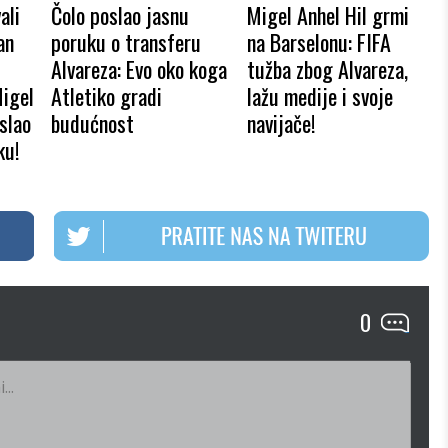
ali
Čolo poslao jasnu
Migel Anhel Hil grmi
an
poruku o transferu
na Barselonu: FIFA
Alvareza: Evo oko koga
tužba zbog Alvareza,
Migel
Atletiko gradi
lažu medije i svoje
slao
budućnost
navijače!
ku!
0