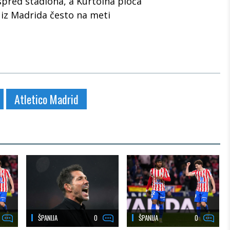
pred stadiona, a Kurtoina ploča
iz Madrida često na meti
Atletico Madrid
ŠPANIJA
0
ŠPANIJA
0