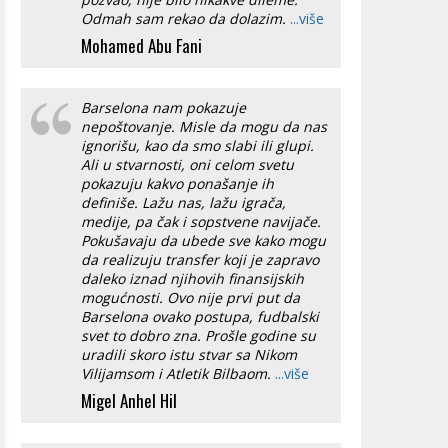
Odmah sam rekao da dolazim.
...više
Mohamed Abu Fani
Barselona nam pokazuje
nepoštovanje. Misle da mogu da nas
ignorišu, kao da smo slabi ili glupi.
Ali u stvarnosti, oni celom svetu
pokazuju kakvo ponašanje ih
definiše. Lažu nas, lažu igrača,
medije, pa čak i sopstvene navijače.
Pokušavaju da ubede sve kako mogu
da realizuju transfer koji je zapravo
daleko iznad njihovih finansijskih
mogućnosti. Ovo nije prvi put da
Barselona ovako postupa, fudbalski
svet to dobro zna. Prošle godine su
uradili skoro istu stvar sa Nikom
Vilijamsom i Atletik Bilbaom.
...više
Migel Anhel Hil