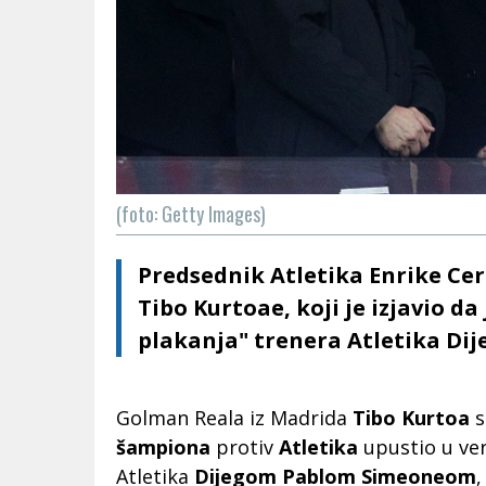
(foto: Getty Images)
Predsednik Atletika Enrike Cer
Tibo Kurtoae, koji je izjavio d
plakanja" trenera Atletika Di
Golman Reala iz Madrida
Tibo Kurtoa
s
šampiona
protiv
Atletika
upustio u ve
Atletika
Dijegom Pablom Simeoneom
,