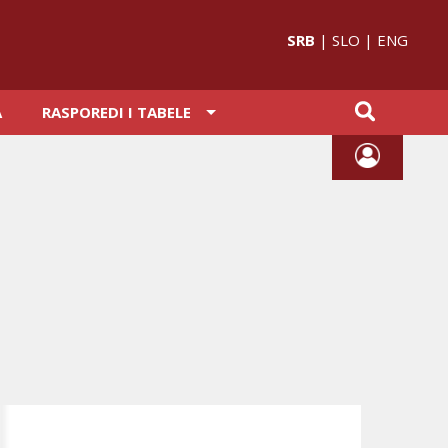
SRB
|
SLO
|
ENG
A
RASPOREDI I TABELE