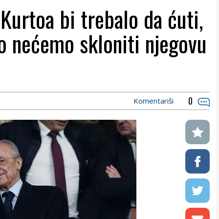
Kurtoa bi trebalo da ćuti,
o nećemo skloniti njegovu
0
Komentariši