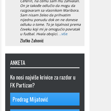
Čeferin, na čemu sam mu zahvalan.
On je takođe odlučio da mogu da
razgovaram sa vlasnikom Maribora.
Sam nisam želeo da prihvatim
nijednu ponudu dok on ne donese
odluku o tome. To je lojalnost prema
čoveku koji mi je omogućio povratak
u fudbal. Hvala obojici.
...više
Zlatko Zahović
ANKETA
Ko nosi najviše krivice za razdor u
FK Partizan?
Predrag Mijatović