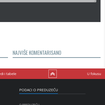
NAJVIŠE KOMENTARISANO
i i tabele
U fokusu
PODACI O PREDUZEĆU
O PREDUZEĆU