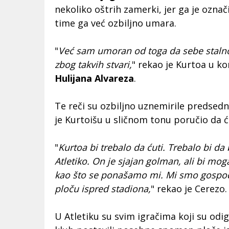
nekoliko oštrih zamerki, jer ga je označ
time ga već ozbiljno umara.
"
Već sam umoran od toga da sebe stalno 
zbog takvih stvari,
" rekao je Kurtoa u k
Hulijana Alvareza
.
Te reči su ozbiljno uznemirile predsedn
je Kurtoišu u sličnom tonu poručio da ć
"
Kurtoa bi trebalo da ćuti. Trebalo bi da
Atletiko. On je sjajan golman, ali bi m
kao što se ponašamo mi. Mi smo gospoda
ploču ispred stadiona,
" rekao je Cerezo.
U Atletiku su svim igračima koji su odig