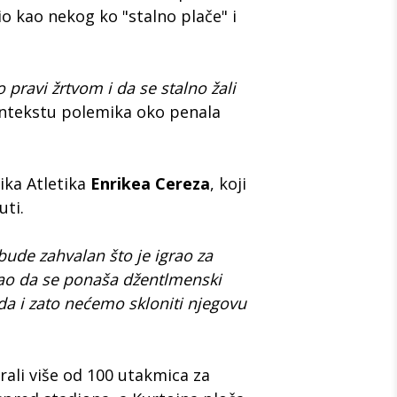
io kao nekog ko "stalno plače" i
pravi žrtvom i da se stalno žali
ontekstu polemika oko penala
ika Atletika
Enrikea Cereza
, koji
uti.
 bude zahvalan što je igrao za
ogao da se ponaša džentlmenski
 i zato nećemo skloniti njegovu
rali više od 100 utakmica za