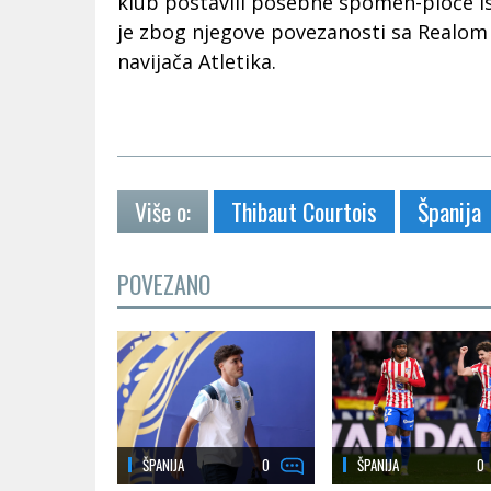
klub postavili posebne spomen-ploče is
je zbog njegove povezanosti sa Realom 
navijača Atletika.
Više o:
Thibaut Courtois
Španija
POVEZANO
ŠPANIJA
0
ŠPANIJA
0