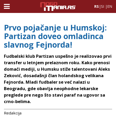
RS
|
SI
|
EN
Prvo pojačanje u Humskoj:
Partizan doveo omladinca
slavnog Fejnorda!
Fudbalski klub Partizan uspešno je realizovao prvi
transfer u letnjem prelaznom roku. Kako prenosi
domaći mediji, u Humsku stiže talentovani Aleks
Zeković, dosadašnji član holandskog velikana
Fejnorda. Mladi fudbaler se već nalazi u
Beogradu, gde obavlja neophodne lekarske
preglede pre nego što stavi paraf na ugovor sa
crno-belima.
Redakcija