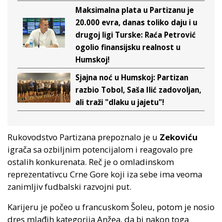
Maksimalna plata u Partizanu je
20.000 evra, danas toliko daju i u
drugoj ligi Turske: Raća Petrović
ogolio finansijsku realnost u
Humskoj!
Sjajna noć u Humskoj: Partizan
razbio Tobol, Saša Ilić zadovoljan,
ali traži "dlaku u jajetu"!
Rukovodstvo Partizana prepoznalo je u
Zekoviću
igrača sa ozbiljnim potencijalom i reagovalo pre
ostalih konkurenata. Reč je o omladinskom
reprezentativcu Crne Gore koji iza sebe ima veoma
zanimljiv fudbalski razvojni put.
Karijeru je počeo u francuskom Šoleu, potom je nosio
dres mlađih kategorija Anžea, da bi nakon toga