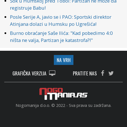
Šok u Humskoj pred Tobol: Partizan ne može da
registruje Babu!
Posle Serije A, javio se i PAO: Sportski direktor
Atinjana dolazi u Humsku po Ugrešića!
Burno obraćanje Saše Ilića: "Kad pobedimo 4:0
ništa ne valja, Partizan je katastrofa?!"
NA VRH
GRAFIČKA VERZIJA
PRATITE NAS
Nogomanija d.o.o. © 2022 - Sva prava su zadržana.