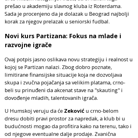
prešao u akademiju slavnog kluba iz Roterdama.
Sada je procenjeno da je dolazak u Beograd najbolji
korak za njegov prelazak u seniorski fudbal.
Novi kurs Partizana: Fokus na mlade i
razvojne igrače
Ovaj potpis jasno oslikava novu strategiju i realnost u
kojoj se Partizan nalazi. Zbog dobro poznate,
limitirane finansijske situacije koja ne dozvoljava
skupa i zvučna pojačanja sa velikim platama, crno-
beli su prinuđeni da akcenat stave na "skauting" i
dovođenje mladih, talentovanih igrača.
U Humskoj veruju da će
Zeković
u crno-belom
dresu dobiti pravi prostor za napredak, a klub bi u
budućnosti mogao da profitira kako na terenu, tako i
od njegove eventualne dalje prodaje. Zvanična