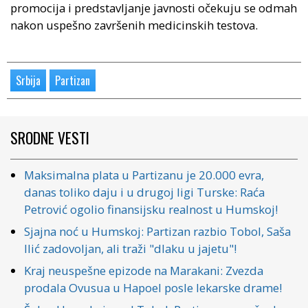
promocija i predstavljanje javnosti očekuju se odmah
nakon uspešno završenih medicinskih testova.
Srbija
Partizan
SRODNE VESTI
Maksimalna plata u Partizanu je 20.000 evra,
danas toliko daju i u drugoj ligi Turske: Raća
Petrović ogolio finansijsku realnost u Humskoj!
Sjajna noć u Humskoj: Partizan razbio Tobol, Saša
Ilić zadovoljan, ali traži "dlaku u jajetu"!
Kraj neuspešne epizode na Marakani: Zvezda
prodala Ovusua u Hapoel posle lekarske drame!