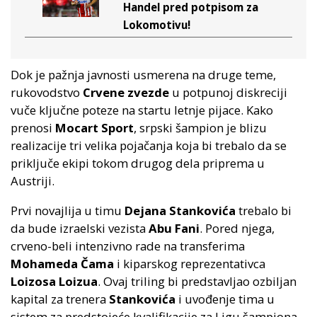
Handel pred potpisom za
Lokomotivu!
Dok je pažnja javnosti usmerena na druge teme,
rukovodstvo
Crvene zvezde
u potpunoj diskreciji
vuče ključne poteze na startu letnje pijace. Kako
prenosi
Mocart Sport
, srpski šampion je blizu
realizacije tri velika pojačanja koja bi trebalo da se
priključe ekipi tokom drugog dela priprema u
Austriji.
Prvi novajlija u timu
Dejana Stankovića
trebalo bi
da bude izraelski vezista
Abu Fani
. Pored njega,
crveno-beli intenzivno rade na transferima
Mohameda Čama
i kiparskog reprezentativca
Loizosa Loizua
. Ovaj triling bi predstavljao ozbiljan
kapital za trenera
Stankovića
i uvođenje tima u
sistem za predstojeće kvalifikacije za Ligu šampiona.