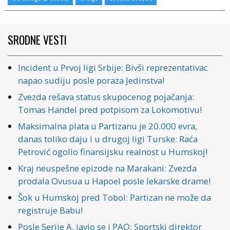
SRODNE VESTI
Incident u Prvoj ligi Srbije: Bivši reprezentativac
napao sudiju posle poraza Jedinstva!
Zvezda rešava status skupocenog pojačanja:
Tomas Handel pred potpisom za Lokomotivu!
Maksimalna plata u Partizanu je 20.000 evra,
danas toliko daju i u drugoj ligi Turske: Raća
Petrović ogolio finansijsku realnost u Humskoj!
Kraj neuspešne epizode na Marakani: Zvezda
prodala Ovusua u Hapoel posle lekarske drame!
Šok u Humskoj pred Tobol: Partizan ne može da
registruje Babu!
Posle Serije A, javio se i PAO: Sportski direktor