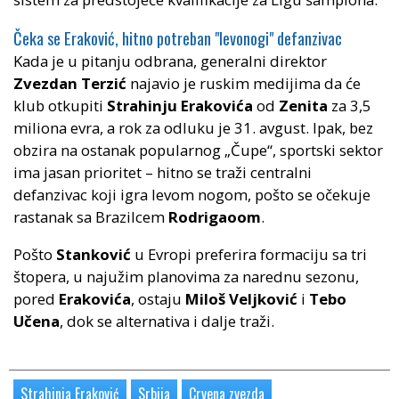
Čeka se Eraković, hitno potreban "levonogi" defanzivac
Kada je u pitanju odbrana, generalni direktor
Zvezdan Terzić
najavio je ruskim medijima da će
klub otkupiti
Strahinju Erakovića
od
Zenita
za 3,5
miliona evra, a rok za odluku je 31. avgust. Ipak, bez
obzira na ostanak popularnog „Čupe“, sportski sektor
ima jasan prioritet – hitno se traži centralni
defanzivac koji igra levom nogom, pošto se očekuje
rastanak sa Brazilcem
Rodrigaoom
.
Pošto
Stanković
u Evropi preferira formaciju sa tri
štopera, u najužim planovima za narednu sezonu,
pored
Erakovića
, ostaju
Miloš Veljković
i
Tebo
Učena
, dok se alternativa i dalje traži.
Strahinja Eraković
Srbija
Crvena zvezda