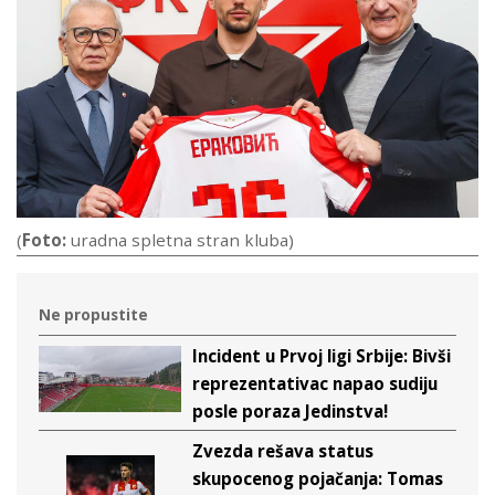
(
Foto:
uradna spletna stran kluba)
Ne propustite
Incident u Prvoj ligi Srbije: Bivši
reprezentativac napao sudiju
posle poraza Jedinstva!
Zvezda rešava status
skupocenog pojačanja: Tomas