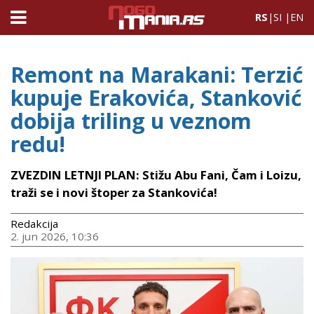
RS
|
SI
|
EN
Remont na Marakani: Terzić
kupuje Erakovića, Stanković
dobija triling u veznom
redu!
ZVEZDIN LETNJI PLAN: Stižu Abu Fani, Čam i Loizu,
traži se i novi štoper za Stankovića!
Redakcija
2. jun 2026, 10:36