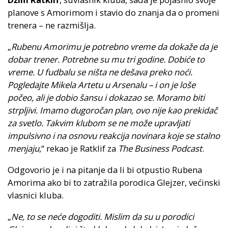
planove s Amorimom i stavio do znanja da o promeni
trenera – ne razmišlja.
„
Rubenu Amorimu je potrebno vreme da dokaže da je
dobar trener. Potrebne su mu tri godine. Dobiće to
vreme. U fudbalu se ništa ne dešava preko noći.
Pogledajte Mikela Artetu u Arsenalu – i on je loše
počeo, ali je dobio šansu i dokazao se. Moramo biti
strpljivi. Imamo dugoročan plan, ovo nije kao prekidač
za svetlo. Takvim klubom se ne može upravljati
impulsivno i na osnovu reakcija novinara koje se stalno
menjaju
,“ rekao je Ratklif za
The Business Podcast
.
Odgovorio je i na pitanje da li bi otpustio Rubena
Amorima ako bi to zatražila porodica Glejzer, većinski
vlasnici kluba.
„
Ne, to se neće dogoditi. Mislim da su u porodici