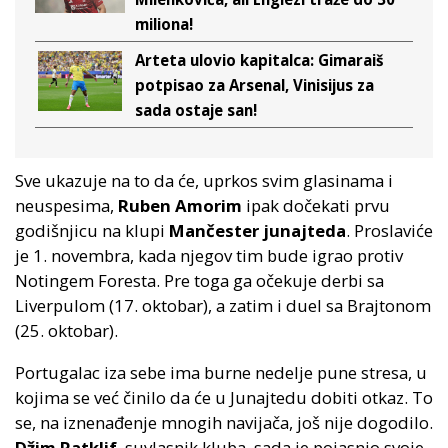
miliona!
Arteta ulovio kapitalca: Gimaraiš
potpisao za Arsenal, Vinisijus za
sada ostaje san!
Sve ukazuje na to da će, uprkos svim glasinama i
neuspesima,
Ruben Amorim
ipak dočekati prvu
godišnjicu na klupi
Mančester junajteda
. Proslaviće
je 1. novembra, kada njegov tim bude igrao protiv
Notingem Foresta. Pre toga ga očekuje derbi sa
Liverpulom (17. oktobar), a zatim i duel sa Brajtonom
(25. oktobar).
Portugalac iza sebe ima burne nedelje pune stresa, u
kojima se već činilo da će u Junajtedu dobiti otkaz. To
se, na iznenađenje mnogih navijača, još nije dogodilo.
Džim Ratklif
, suvlasnik kluba, sada je pojasnio svoje