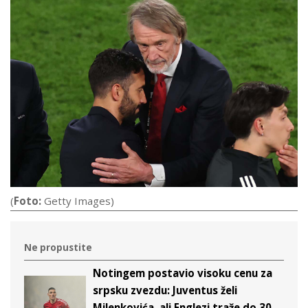
(
Foto:
Getty Images)
Ne propustite
Notingem postavio visoku cenu za
srpsku zvezdu: Juventus želi
Milenkovića, ali Englezi traže do 30