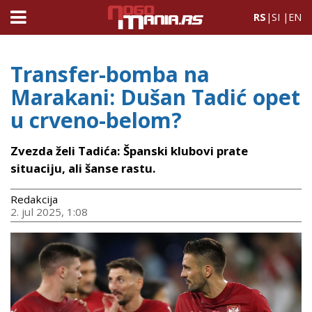
RS
|
SI
|
EN
Transfer-bomba na
Marakani: Dušan Tadić opet
u crveno-belom?
Zvezda želi Tadića: Španski klubovi prate
situaciju, ali šanse rastu.
Redakcija
2. jul 2025, 1:08