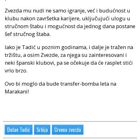
Zvezda mu nudi ne samo igranje, već i budućnost u
klubu nakon završetka karijere, uključujući ulogu u
stručnom štabu i mogućnost da jednog dana postane
šef stručnog štaba.
Iako je Tadić u poznim godinama, i dalje je tražen na
tržištu, a osim Zvezde, za njega su zainteresovani i
neki španski klubovi, pa se očekuje da će rasplet stići
vrlo brzo.
Ovo bi moglo da bude transfer-bomba leta na
Marakani!
Dušan Tadić
Srbija
Crvena zvezda