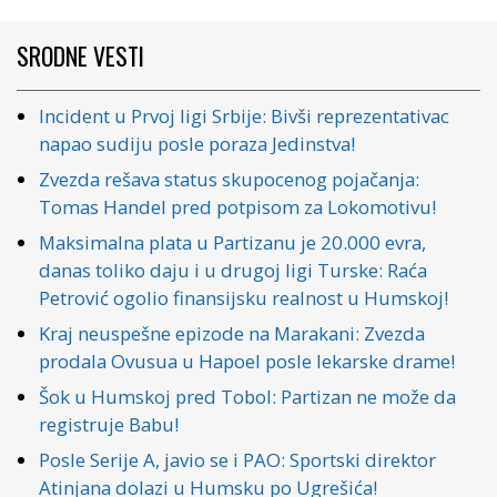
SRODNE VESTI
Incident u Prvoj ligi Srbije: Bivši reprezentativac
napao sudiju posle poraza Jedinstva!
Zvezda rešava status skupocenog pojačanja:
Tomas Handel pred potpisom za Lokomotivu!
Maksimalna plata u Partizanu je 20.000 evra,
danas toliko daju i u drugoj ligi Turske: Raća
Petrović ogolio finansijsku realnost u Humskoj!
Kraj neuspešne epizode na Marakani: Zvezda
prodala Ovusua u Hapoel posle lekarske drame!
Šok u Humskoj pred Tobol: Partizan ne može da
registruje Babu!
Posle Serije A, javio se i PAO: Sportski direktor
Atinjana dolazi u Humsku po Ugrešića!