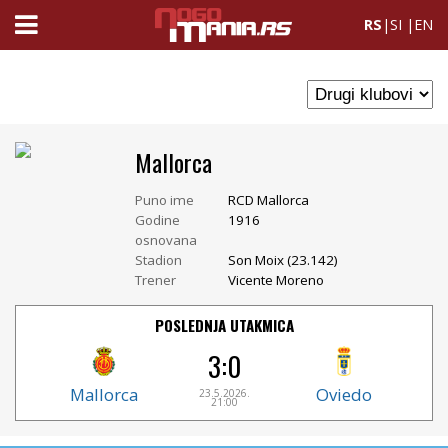
RS
|
SI
|
EN
Mallorca
Puno ime
RCD Mallorca
Godine
1916
osnovana
Stadion
Son Moix (23.142)
Trener
Vicente Moreno
POSLEDNJA UTAKMICA
3:0
Mallorca
Oviedo
23.5.2026.
21:00