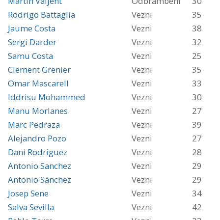
Martin Valjent
Odbrambeni
30
Rodrigo Battaglia
Vezni
35
Jaume Costa
Vezni
38
Sergi Darder
Vezni
32
Samu Costa
Vezni
25
Clement Grenier
Vezni
35
Omar Mascarell
Vezni
33
Iddrisu Mohammed
Vezni
30
Manu Morlanes
Vezni
27
Marc Pedraza
Vezni
39
Alejandro Pozo
Vezni
27
Dani Rodriguez
Vezni
28
Antonio Sanchez
Vezni
29
Antonio Sánchez
Vezni
29
Josep Sene
Vezni
34
Salva Sevilla
Vezni
42