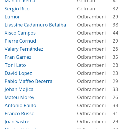
Manolo Reina
Golman
41
Sergio Rico
Golman
32
Lumor
Odbrambeni
29
Liassine Cadamuro Betaiba
Odbrambeni
38
Xisco Campos
Odbrambeni
44
Pierre Cornud
Odbrambeni
29
Valery Fernández
Odbrambeni
26
Fran Gamez
Odbrambeni
35
Toni Lato
Odbrambeni
28
David Lopez
Odbrambeni
23
Pablo Maffeo Becerra
Odbrambeni
29
Johan Mojica
Odbrambeni
33
Mateu Morey
Odbrambeni
26
Antonio Raillo
Odbrambeni
34
Franco Russo
Odbrambeni
31
Joan Sastre
Odbrambeni
29