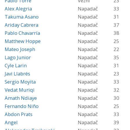
Pablo Torre
Vezni
23
Alex Alegria
Napadač
33
Takuma Asano
Napadač
31
Ariday Cabrera
Napadač
37
Pablo Chavarría
Napadač
38
Matthew Hoppe
Napadač
25
Mateo Joseph
Napadač
22
Lago Junior
Napadač
35
Cyle Larin
Napadač
31
Javi Llabrés
Napadač
23
Sergio Moyita
Napadač
33
Vedat Muriqi
Napadač
32
Amath Ndiaye
Napadač
30
Fernando Niño
Napadač
25
Abdon Prats
Napadač
33
Angel
Napadač
39