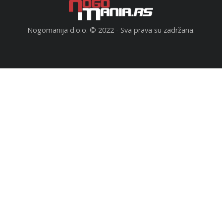
Nogomanija d.o.o. © 2022 - Sva prava su zadržana.