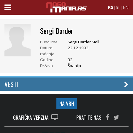
RS
|
SI
|
EN
Sergi Darder
Puno ime
Sergi Darder Moll
Datum
22.12.1993.
rođenja
Godine
32
Država
Španija
VESTI
NA VRH
GRAFIČKA VERZIJA
PRATITE NAS