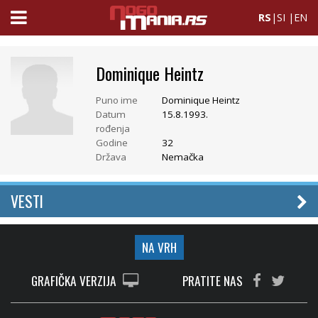
RS
|
SI
|
EN
Dominique Heintz
Puno ime
Dominique Heintz
Datum
15.8.1993.
rođenja
Godine
32
Država
Nemačka
VESTI
NA VRH
GRAFIČKA VERZIJA
PRATITE NAS