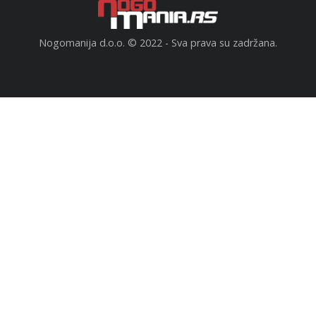
Nogomanija d.o.o. © 2022 - Sva prava su zadržana.