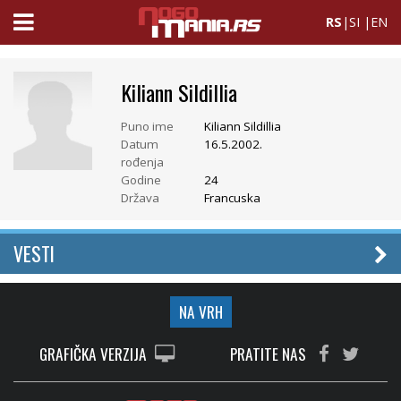
RS
|
SI
|
EN
Kiliann Sildillia
Puno ime
Kiliann Sildillia
Datum
16.5.2002.
rođenja
Godine
24
Država
Francuska
VESTI
NA VRH
GRAFIČKA VERZIJA
PRATITE NAS