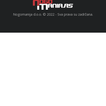
Nogomanija d.o.o. © 2022 - Sva prava su zadržana.