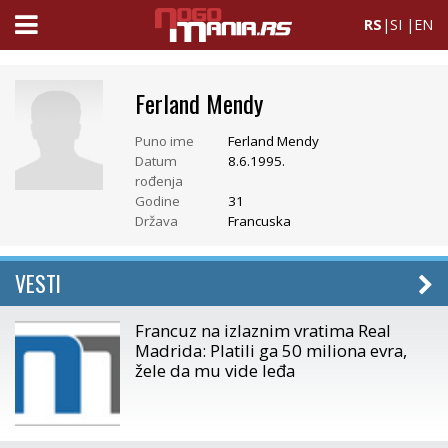
RS
|
SI
|
EN
Ferland Mendy
Puno ime
Ferland Mendy
Datum
8.6.1995.
rođenja
Godine
31
Država
Francuska
VESTI
Francuz na izlaznim vratima Real
Madrida: Platili ga 50 miliona evra,
žele da mu vide leđa