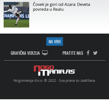
Čovek je gori od Azara: Deveta
povreda u Realu
NA VRH
GRAFIČKA VERZIJA
PRATITE NAS
Nogomanija d.o.o. © 2022 - Sva prava su zadržana.