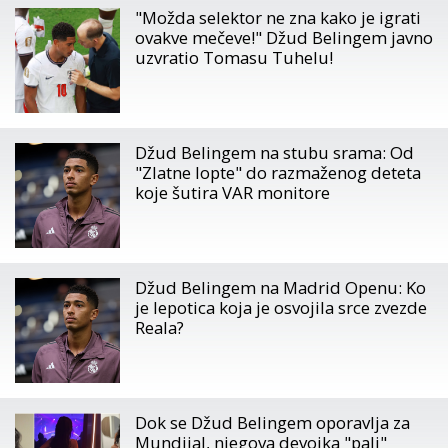
"Možda selektor ne zna kako je igrati
ovakve mečeve!" Džud Belingem javno
uzvratio Tomasu Tuhelu!
Džud Belingem na stubu srama: Od
"Zlatne lopte" do razmaženog deteta
koje šutira VAR monitore
Džud Belingem na Madrid Openu: Ko
je lepotica koja je osvojila srce zvezde
Reala?
Dok se Džud Belingem oporavlja za
Mundijal, njegova devojka "pali"