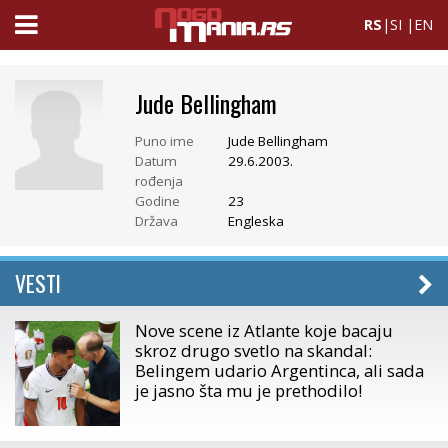
RS
|
SI
|
EN
Jude Bellingham
Puno ime
Jude Bellingham
Datum
29.6.2003.
rođenja
Godine
23
Država
Engleska
VESTI
Nove scene iz Atlante koje bacaju
skroz drugo svetlo na skandal:
Belingem udario Argentinca, ali sada
je jasno šta mu je prethodilo!