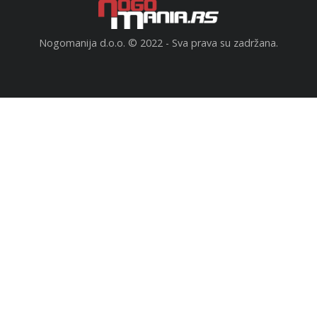
Nogomanija d.o.o. © 2022 - Sva prava su zadržana.