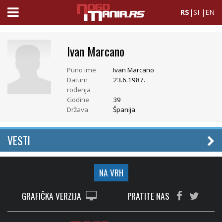
RS
|
SI
|
EN
Ivan Marcano
Puno ime
Ivan Marcano
Datum
23.6.1987.
rođenja
Godine
39
Država
Španija
VESTI
NA VRH
GRAFIČKA VERZIJA
PRATITE NAS