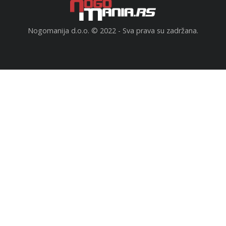
Nogomanija d.o.o. © 2022 - Sva prava su zadržana.