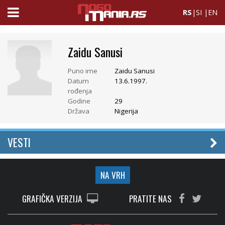
RS
|
SI
|
EN
Zaidu Sanusi
Puno ime
Zaidu Sanusi
Datum
13.6.1997.
rođenja
Godine
29
Država
Nigerija
VESTI
NA VRH
GRAFIČKA VERZIJA
PRATITE NAS