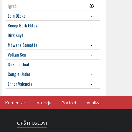
Igrač
Edin Džeko
-
Recep Berk Elitez
-
Dirk Kuyt
-
Mbwana Samatta
-
Volkan Sen
-
Gökhan Unal
-
Cengiz Under
-
Enner Valencia
-
Komentar
Intervju
Portret
Analiza
OPŠTI USLOVI