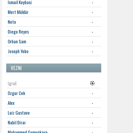
Ismail Koybasi
-
Mert Müldür
-
Neto
-
Diego Reyes
-
Orhan Sam
-
Joseph Yobo
-
VEZNI
Igrač
Ozgur Cek
-
Alex
-
Luiz Gustavo
-
Nabil Dirar
-
Muhammed Gumuskaya
-