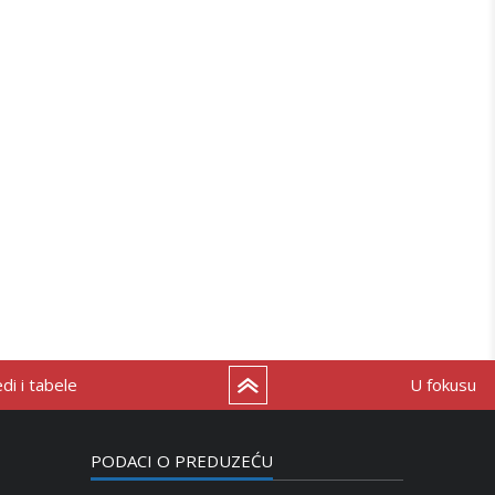
i i tabele
U fokusu
PODACI O PREDUZEĆU