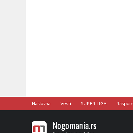
Naslovna
Vesti
SUPER LIGA
Raspored
Nogomania.rs