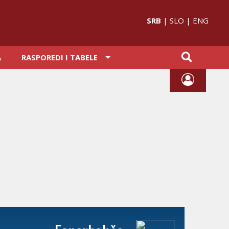
SRB
|
SLO
|
ENG
A
RASPOREDI I TABELE