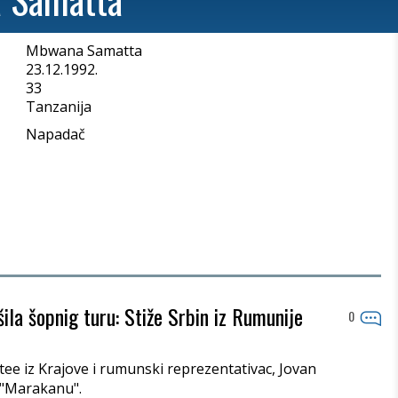
Mbwana Samatta
a
23.12.1992.
33
Tanzanija
Napadač
šila šopnig turu: Stiže Srbin iz Rumunije
0
ee iz Krajove i rumunski reprezentativac, Jovan
 "Marakanu".