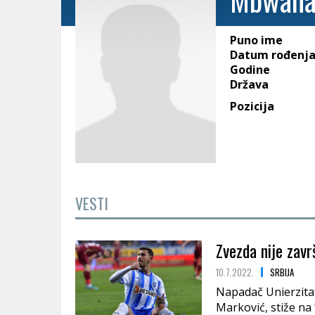
Puno ime
Datum rođenj
Godine
Država
Pozicija
VESTI
Zvezda nije zavr
10.7.2022.
SRBIJA
Napadač Unierzitat
Marković, stiže na