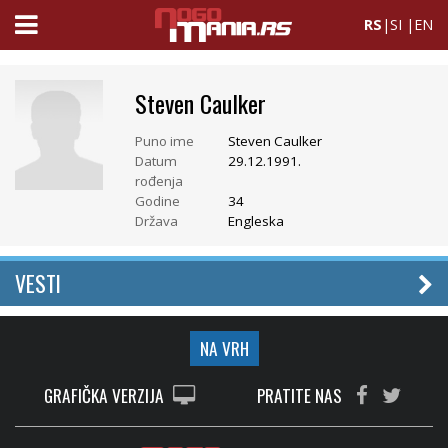
RS
|
SI
|
EN
Steven Caulker
Puno ime
Steven Caulker
Datum
29.12.1991.
rođenja
Godine
34
Država
Engleska
VESTI
NA VRH
GRAFIČKA VERZIJA
PRATITE NAS