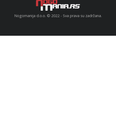
Nogomanija d.o.o. © 2022 - Sva prava su zadržana.