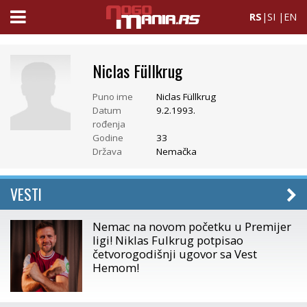
RS
|
SI
|
EN
Niclas Füllkrug
Puno ime
Niclas Füllkrug
Datum
9.2.1993.
rođenja
Godine
33
Država
Nemačka
VESTI
Nemac na novom početku u Premijer
ligi! Niklas Fulkrug potpisao
četvorogodišnji ugovor sa Vest
Hemom!