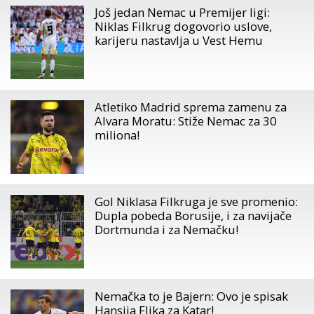
Još jedan Nemac u Premijer ligi:
Niklas Filkrug dogovorio uslove,
karijeru nastavlja u Vest Hemu
Atletiko Madrid sprema zamenu za
Alvara Moratu: Stiže Nemac za 30
miliona!
Gol Niklasa Filkruga je sve promenio:
Dupla pobeda Borusije, i za navijače
Dortmunda i za Nemačku!
Nemačka to je Bajern: Ovo je spisak
Hansija Flika za Katar!