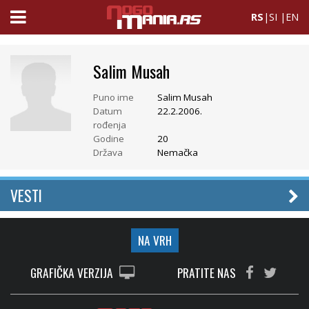
RS
|
SI
|
EN
Salim Musah
Puno ime
Salim Musah
Datum
22.2.2006.
rođenja
Godine
20
Država
Nemačka
VESTI
NA VRH
GRAFIČKA VERZIJA
PRATITE NAS