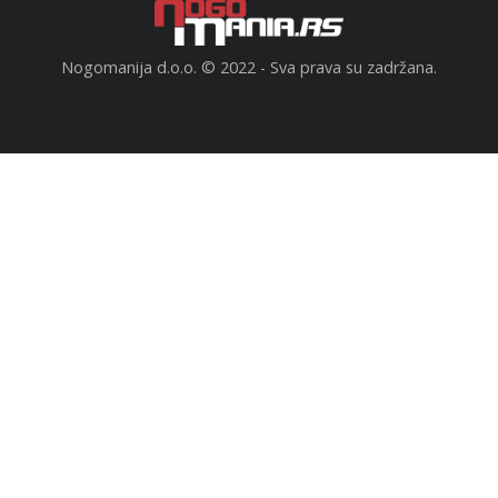
Nogomanija d.o.o. © 2022 - Sva prava su zadržana.