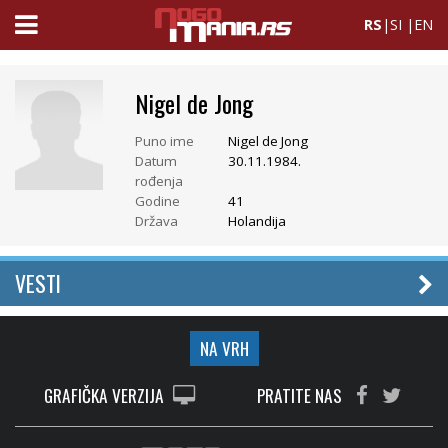
RS
|
SI
|
EN
Nigel de Jong
Puno ime
Nigel de Jong
Datum
30.11.1984.
rođenja
Godine
41
Država
Holandija
VESTI
NA VRH
GRAFIČKA VERZIJA
PRATITE NAS