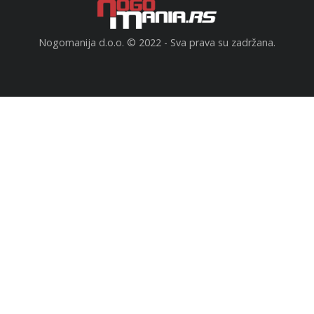
Nogomanija d.o.o. © 2022 - Sva prava su zadržana.