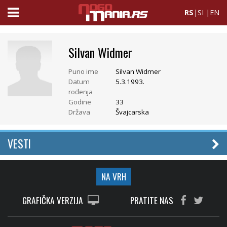
RS
|
SI
|
EN
Silvan Widmer
Puno ime
Silvan Widmer
Datum
5.3.1993.
rođenja
Godine
33
Država
Švajcarska
VESTI
NA VRH
GRAFIČKA VERZIJA
PRATITE NAS