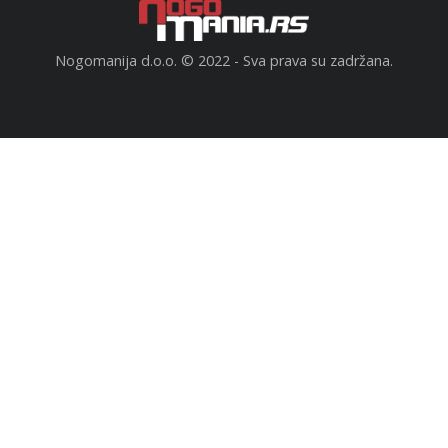
Nogomanija d.o.o. © 2022 - Sva prava su zadržana.