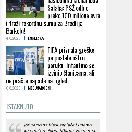
naslednika Mohameda
Salaha: PSŽ odbio
preko 100 miliona evra
i traži rekordnu sumu za Bredlija
Barkolu!
4.8.2026.
ENGLESKA
FIFA priznala greške,
pa poslala oštru
poruku: Infantino se
izvinio članicama, ali
ne prašta napade na ugled!
6.8.2026.
MEĐUNARODNI ...
ISTAKNUTO
Još samo da Mesi zaplače i imamo
kompletnu ekipu. Mbape, Nejmar se