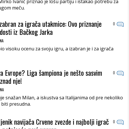
irko Ivanić priznao je lošu partiju i istakao potrebu za
rugom meču.
izabran za igrača utakmice: Ovo priznanje
0
osti iz Bačkog Jarka
ONA
io visoku ocenu za svoju igru, a izabran je i za igrača
iga Evrope? Liga šampiona je nešto sasvim
0
iznad nje!
ONA
je snažan Milan, a iskustva sa Italijanima od pre nekoliko
biti presudna.
ljenik navijača Crvene zvezde i najbolji igrač
0