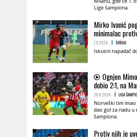
Milanu, gde će 1. 
Lige šampiona.
Mirko Ivanić pog
minimalac proti
1.9.2024.
SRBIJA
Iskusni napadač do
Ognjen Mimov
dobio 2:1, na Ma
20.8.2024.
LIGA ŠAMPI
Norveški tim imao v
dao gol za nadu u
šampiona.
Protiv njih je u