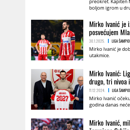
preokret. Kapiten M
boljom igrom u d
Mirko Ivanić je 
posvećujem Mlad
30.1.2025.
LIGA ŠAMPI
Mirko Ivanić je dob
utakmice.
Mirko Ivanić: L
drugo, tri nivoa 
11.12.2024.
LIGA ŠAMPI
Mirko Ivanić očeku
godina danas neće 
Mirko Ivanić, mi