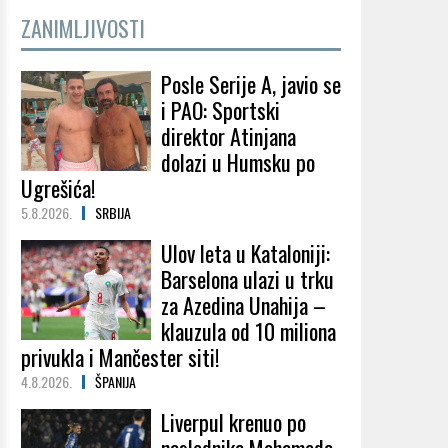
ZANIMLJIVOSTI
Posle Serije A, javio se
i PAO: Sportski
direktor Atinjana
dolazi u Humsku po
Ugrešića!
5.8.2026.
SRBIJA
Ulov leta u Kataloniji:
Barselona ulazi u trku
za Azedina Unahija –
klauzula od 10 miliona
privukla i Mančester siti!
4.8.2026.
ŠPANIJA
Liverpul krenuo po