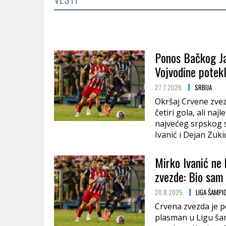
Ponos Bačkog Ja
Vojvodine potekl
27.7.2026.
SRBIJA
Okršaj Crvene zvezd
četiri gola, ali na
najvećeg srpskog s
Ivanić i Dejan Zukić
Mirko Ivanić ne
zvezde: Bio sam
20.8.2025.
LIGA ŠAMPI
Crvena zvezda je p
plasman u Ligu šam