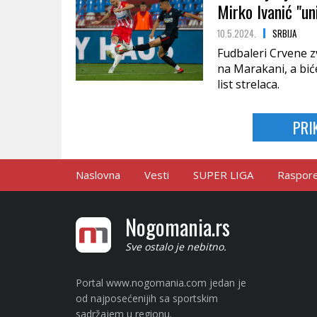
Mirko Ivanić "un
10.5.2024.
SRBIJA
Fudbaleri Crvene z
na Marakani, a bić
list strelaca.
PRI
Naslovna
Vesti
SUPER LIGA
Raspored
Nogomania.rs
Sve ostalo je nebitno.
Portal www.nogomania.com jedan je
od najposećenijih sa sportskim
sadržajem u regionu.