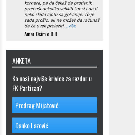
kornera, pa da čekaš da protivnik
promaši nekoliko velikih šansi i da ti
neko skida loptu sa gol-linije. To je
sada prošlo, ali ne možeš da računaš
da će uvek prolaziti.
...više
Amar Osim o BiH
ANKETA
Ko nosi najviše krivice za razdor u
FK Partizan?
Predrag Mijatović
Danko Lazović