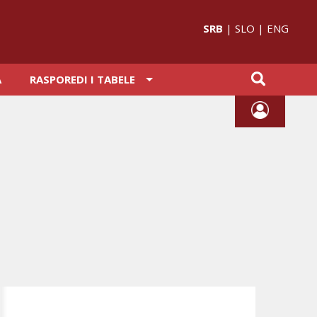
SRB
|
SLO
|
ENG
A
RASPOREDI I TABELE