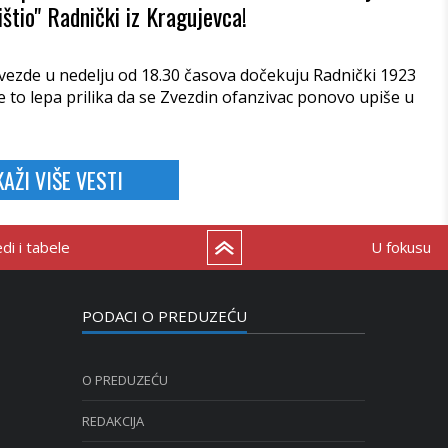
ištio" Radnički iz Kragujevca!
vezde u nedelju od 18.30 časova dočekuju Radnički 1923
e to lepa prilika da se Zvezdin ofanzivac ponovo upiše u
KAŽI VIŠE VESTI
i i tabele
U fokusu
PODACI O PREDUZEĆU
O PREDUZEĆU
REDAKCIJA