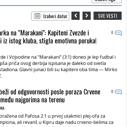
SVE VESTI
rka na "Marakani": Kapiteni Zvezde i
0
i iz istog kluba, stigla emotivna poruka!
e i Vojvodine na "Marakani" (3:1) doneo je lep fudbal i
jlepša priča ovog derbija ispisana je daleko od svetla
tadiona. Glavni junaci bili su kapiteni oba tima — Mirko
.
 beži od odgovornosti posle poraza Crvene
0
 među najgorima na terenu
ONA
oražena od Pafosa 2:1 u prvoj utakmici plej-ofa za
piona, ali revanš u Kipru daje nadu crveno-belima za