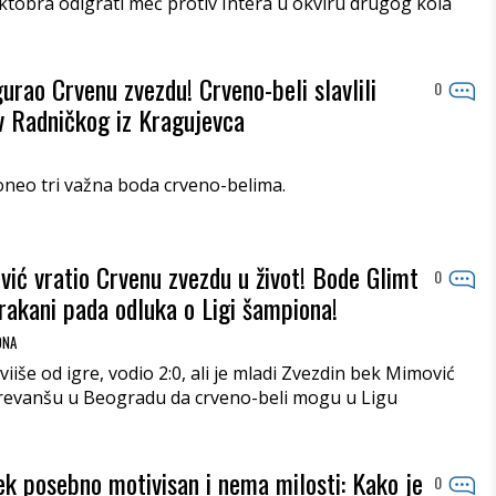
oktobra odigrati meč protiv Intera u okviru drugog kola
urao Crvenu zvezdu! Crveno-beli slavlili
0
v Radničkog iz Kragujevca
neo tri važna boda crveno-belima.
ić vratio Crvenu zvezdu u život! Bode Glimt
0
rakani pada odluka o Ligi šampiona!
ONA
iiše od igre, vodio 2:0, ali je mladi Zvezdin bek Mimović
 revanšu u Beogradu da crveno-beli mogu u Ligu
vek posebno motivisan i nema milosti: Kako je
0