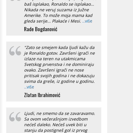
baš isplakao, Ronaldo se isplakao...
Nikada ne veruj suzama iz Južne
Amerike. To može moja mama kad
gleda serije... Plakaće i Mesi.
...više
Rade Bogdanović
"Zato se smejem kada ljudi kažu da
je Ronaldo gotov. Završeni igrači ne
izlaze na teren na utakmicama
Svetskog prvenstva i ne dominiraju
ovako. Završeni igrači ne nose
pritisak svojih godina i ne dokazuju
svima da greše, iz godine u godinu.
...više
Zlatan Ibrahimović
Ljudi, ne smemo da se zavaravamo.
Sa ovom večerašnjom izvedbom
nećeš daleko. Nećeš uvek biti u
stanju da postigneš gol iz prvog