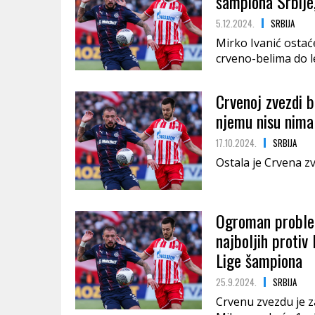
šampiona Srbije
5.12.2024.
SRBIJA
Mirko Ivanić ostać
crveno-belima do l
Crvenoj zvezdi b
njemu nisu nima
17.10.2024.
SRBIJA
Ostala je Crvena z
Ogroman problem
najboljih protiv
Lige šampiona
25.9.2024.
SRBIJA
Crvenu zvezdu je z