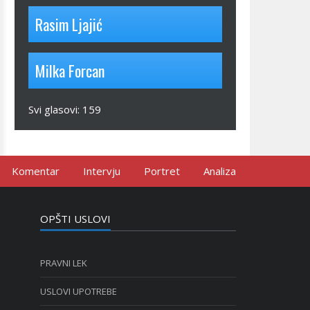
Rasim Ljajić
Milka Forcan
Svi glasovi:
159
Komentar
Intervju
Portret
Analiza
OPŠTI USLOVI
PRAVNI LEK
USLOVI UPOTREBE