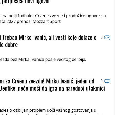
, potpisaće novi ugovor
e najbolji fudbaler Crvene zvezde i produžiće ugovor sa
eta 2027 prenosi Mozzart Sport.
i trebao Mirko Ivanić, ali vesti koje dolaze o
0
lo dobre
vezda bez Mirka Ivanića posle večitog derbija.
 za Crvenu zvezdu! Mirko Ivanić, jedan od
0
 Benfike, neće moći da igra na narednoj utakmici
adesio ozbiljan problem uoči važnog gostovanja u