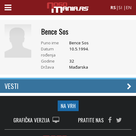
RS
|
SI
|
EN
Bence Sos
Puno ime
Bence Sos
Datum
10.5.1994.
rođenja
Godine
32
Država
Mađarska
VESTI
NA VRH
GRAFIČKA VERZIJA
PRATITE NAS