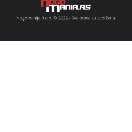
Nogomanija d.o.o. © 2022 - Sva prava su zadržana.