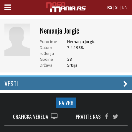
RS
|
SI
|
EN
Nemanja Jorgić
Puno ime
Nemanja Jorgić
Datum
7.4.1988.
rođenja
Godine
38
Država
Srbija
VESTI
NA VRH
GRAFIČKA VERZIJA
PRATITE NAS