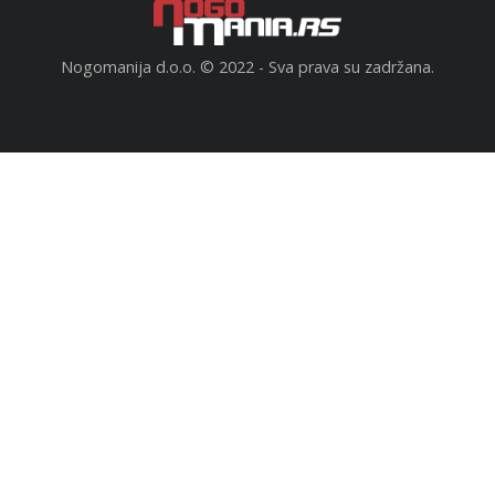
Nogomanija d.o.o. © 2022 - Sva prava su zadržana.