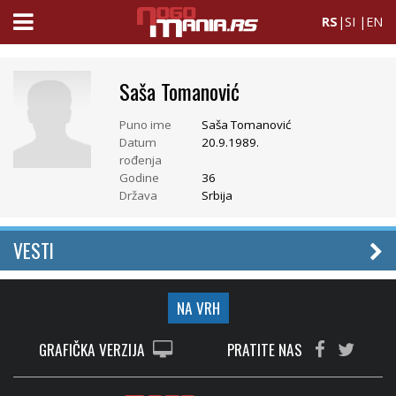
RS
|
SI
|
EN
Saša Tomanović
Puno ime
Saša Tomanović
Datum
20.9.1989.
rođenja
Godine
36
Država
Srbija
VESTI
NA VRH
GRAFIČKA VERZIJA
PRATITE NAS