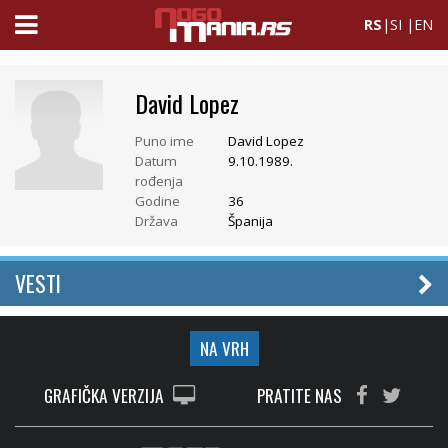
RS
|
SI
|
EN
David Lopez
Puno ime
David Lopez
Datum
9.10.1989.
rođenja
Godine
36
Država
Španija
VESTI
NA VRH
GRAFIČKA VERZIJA
PRATITE NAS