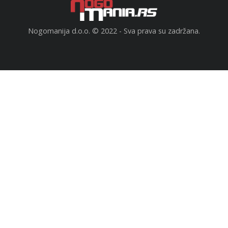
Nogomanija d.o.o. © 2022 - Sva prava su zadržana.