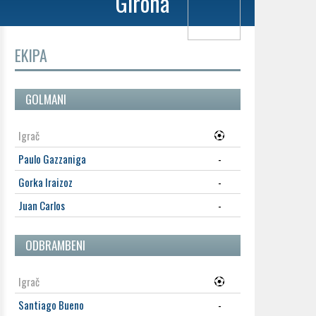
Girona
EKIPA
GOLMANI
Igrač
Paulo Gazzaniga
-
Gorka Iraizoz
-
Juan Carlos
-
ODBRAMBENI
Igrač
Santiago Bueno
-