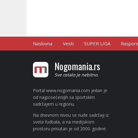
Naslovna
Vesti
SUPER LIGA
Raspored
Nogomania.rs
Sve ostalo je nebitno.
Portal www.nogomania.com jedan je
od najposećenijih sa sportskim
sadržajem u regionu.
Na dnevnom nivou se nude sadržaji iz
sveta fudbala, a na medijskom
prostoru prisutan je od 2000. godine.