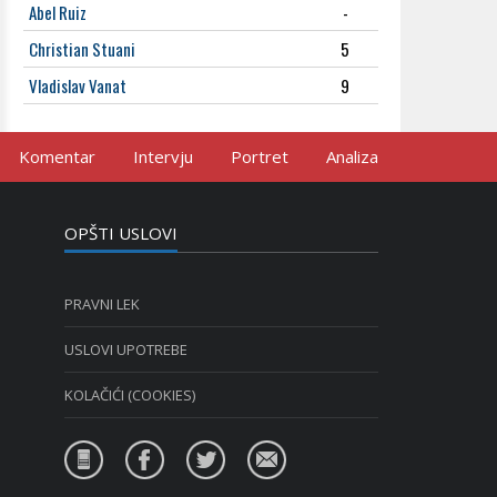
Abel Ruiz
-
Christian Stuani
5
Vladislav Vanat
9
Komentar
Intervju
Portret
Analiza
OPŠTI USLOVI
PRAVNI LEK
USLOVI UPOTREBE
KOLAČIĆI (COOKIES)