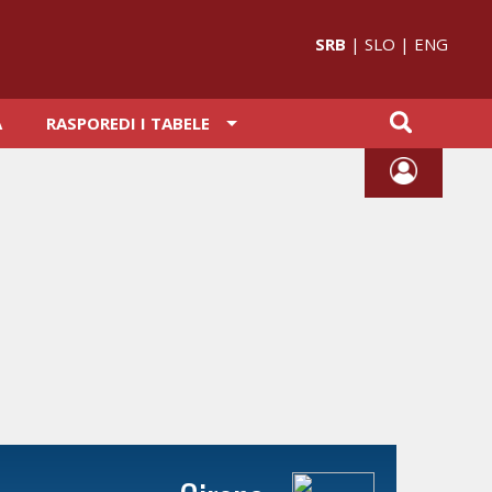
SRB
|
SLO
|
ENG
A
RASPOREDI I TABELE