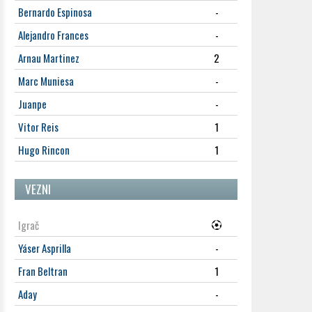
Bernardo Espinosa
-
Alejandro Frances
-
Arnau Martinez
2
Marc Muniesa
-
Juanpe
-
Vitor Reis
1
Hugo Rincon
1
VEZNI
Igrač
Yáser Asprilla
-
Fran Beltran
1
Aday
-