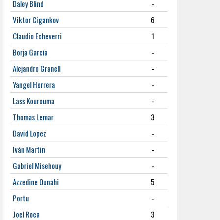
Daley Blind
-
Viktor Cigankov
6
Claudio Echeverri
1
Borja García
-
Alejandro Granell
-
Yangel Herrera
-
Lass Kourouma
-
Thomas Lemar
3
David Lopez
-
Iván Martin
-
Gabriel Misehouy
-
Azzedine Ounahi
5
Portu
-
Joel Roca
3