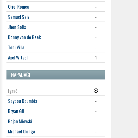
Oriol Romeu
-
Samuel Saiz
-
Jhon Solis
-
Donny van de Beek
-
Toni Villa
-
Axel Witsel
1
NAPADAČI
Igrač
Seydou Doumbia
-
Bryan Gil
-
Bojan Miovski
-
Michael Olunga
-