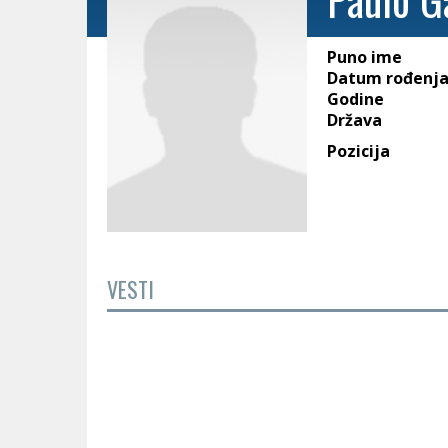
Puno ime
Datum rođenj
Godine
Država
Pozicija
VESTI