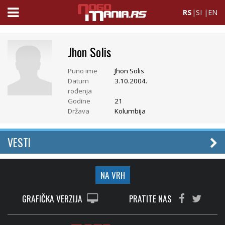
RS
|
SI
|
EN
Jhon Solis
Puno ime
Jhon Solis
Datum
3.10.2004.
rođenja
Godine
21
Država
Kolumbija
VESTI
NA VRH
GRAFIČKA VERZIJA
PRATITE NAS