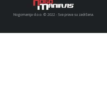
Nogomanija d.o.o. © 2022 - Sva prava su zadržana.