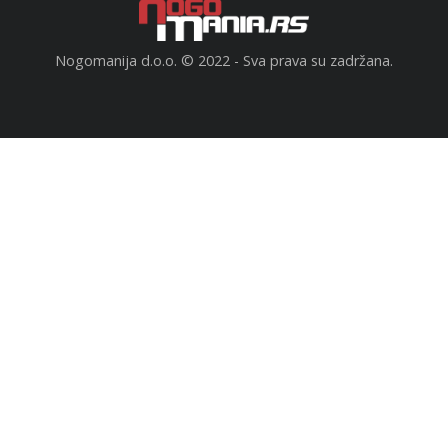
Nogomanija d.o.o. © 2022 - Sva prava su zadržana.