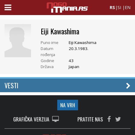
RS
|
SI
|
EN
Eiji Kawashima
Puno ime
Eiji Kawashima
Datum
20.3.1983.
rođenja
Godine
43
Država
Japan
VESTI
NA VRH
GRAFIČKA VERZIJA
PRATITE NAS