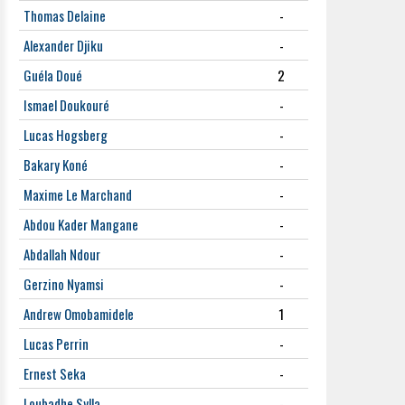
Thomas Delaine
-
Alexander Djiku
-
Guéla Doué
2
Ismael Doukouré
-
Lucas Hogsberg
-
Bakary Koné
-
Maxime Le Marchand
-
Abdou Kader Mangane
-
Abdallah Ndour
-
Gerzino Nyamsi
-
Andrew Omobamidele
1
Lucas Perrin
-
Ernest Seka
-
Loubadhe Sylla
-