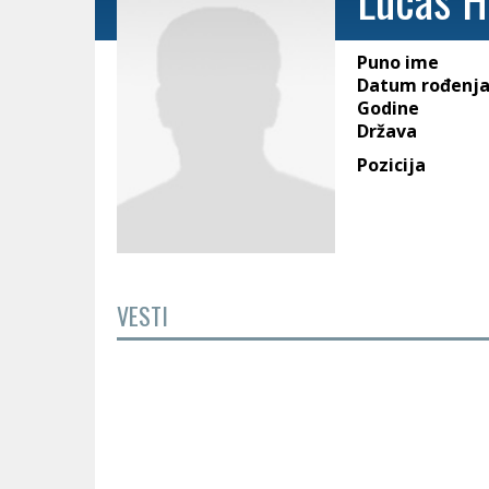
Puno ime
Datum rođenj
Godine
Država
Pozicija
VESTI