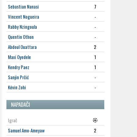
Sebastian Nanasi
7
Vincent Nogueira
-
Rabby Nzingoula
-
Quentin Othon
-
Abdoul Ouattara
2
Maxi Oyedele
1
Kendry Paez
1
Sanjin Prčić
-
Kévin Zohi
-
NAPADAČI
Igrač
Samuel Amo-Ameyaw
2