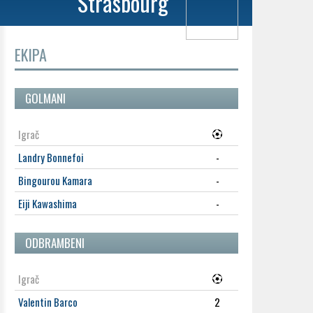
Strasbourg
EKIPA
GOLMANI
Igrač
Landry Bonnefoi
-
Bingourou Kamara
-
Eiji Kawashima
-
ODBRAMBENI
Igrač
Valentin Barco
2