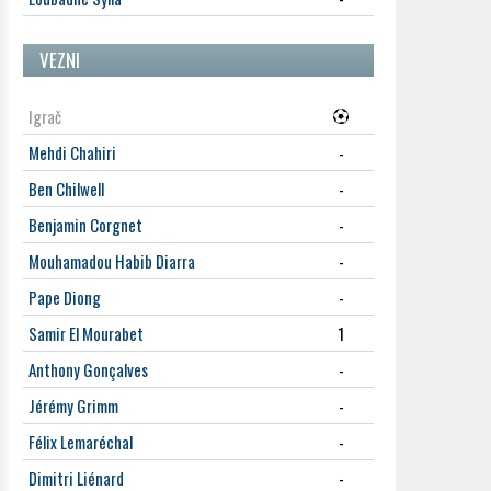
VEZNI
Igrač
Mehdi Chahiri
-
Ben Chilwell
-
Benjamin Corgnet
-
Mouhamadou Habib Diarra
-
Pape Diong
-
Samir El Mourabet
1
Anthony Gonçalves
-
Jérémy Grimm
-
Félix Lemaréchal
-
Dimitri Liénard
-