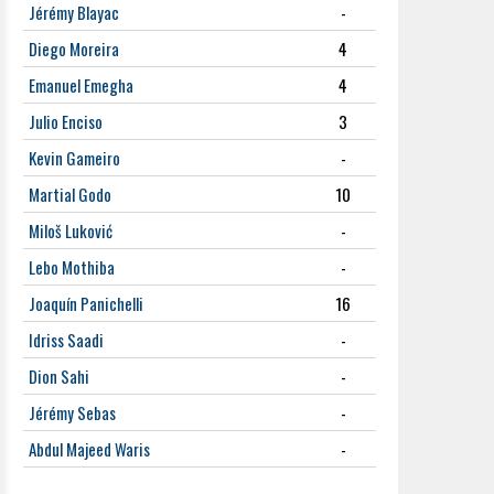
Jérémy Blayac
-
Diego Moreira
4
Emanuel Emegha
4
Julio Enciso
3
Kevin Gameiro
-
Martial Godo
10
Miloš Luković
-
Lebo Mothiba
-
Joaquín Panichelli
16
Idriss Saadi
-
Dion Sahi
-
Jérémy Sebas
-
Abdul Majeed Waris
-