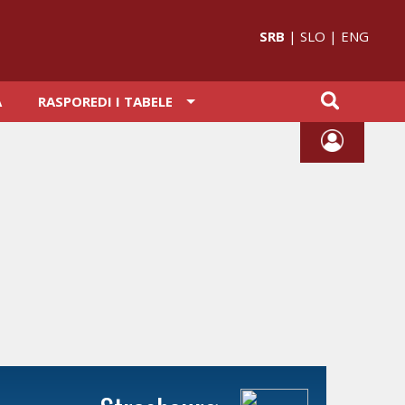
SRB
|
SLO
|
ENG
A
RASPOREDI I TABELE