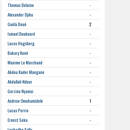
Thomas Delaine
-
Alexander Djiku
-
Guéla Doué
2
Ismael Doukouré
-
Lucas Hogsberg
-
Bakary Koné
-
Maxime Le Marchand
-
Abdou Kader Mangane
-
Abdallah Ndour
-
Gerzino Nyamsi
-
Andrew Omobamidele
1
Lucas Perrin
-
Ernest Seka
-
Loubadhe Sylla
-