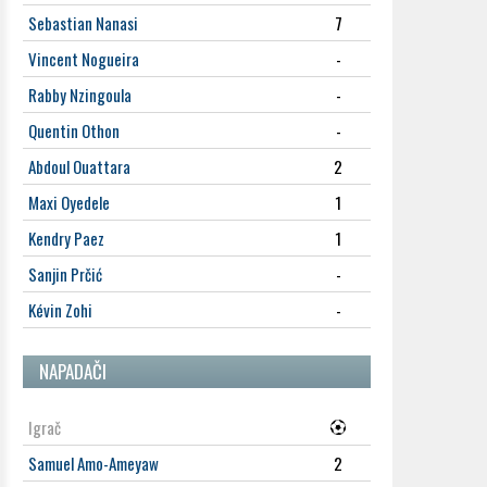
Sebastian Nanasi
7
Vincent Nogueira
-
Rabby Nzingoula
-
Quentin Othon
-
Abdoul Ouattara
2
Maxi Oyedele
1
Kendry Paez
1
Sanjin Prčić
-
Kévin Zohi
-
NAPADAČI
Igrač
Samuel Amo-Ameyaw
2