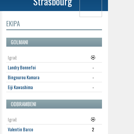
Strasbourg
EKIPA
GOLMANI
Igrač
Landry Bonnefoi
-
Bingourou Kamara
-
Eiji Kawashima
-
ODBRAMBENI
Igrač
Valentin Barco
2