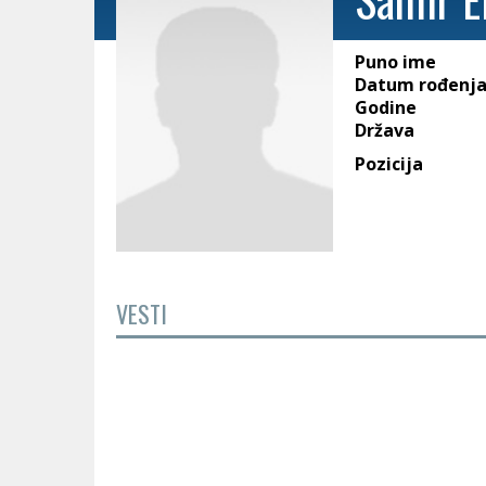
Puno ime
Datum rođenj
Godine
Država
Pozicija
VESTI