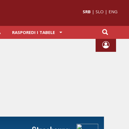
SRB
|
SLO
|
ENG
A
RASPOREDI I TABELE