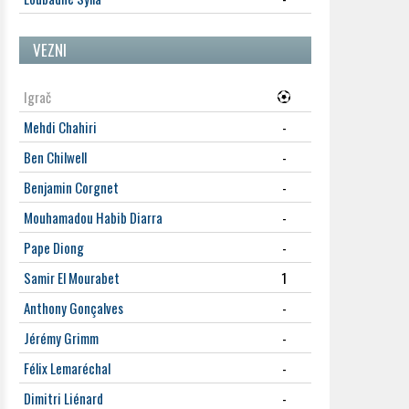
VEZNI
Igrač
Mehdi Chahiri
-
Ben Chilwell
-
Benjamin Corgnet
-
Mouhamadou Habib Diarra
-
Pape Diong
-
Samir El Mourabet
1
Anthony Gonçalves
-
Jérémy Grimm
-
Félix Lemaréchal
-
Dimitri Liénard
-