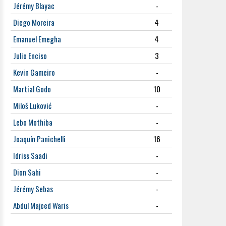
Jérémy Blayac
-
Diego Moreira
4
Emanuel Emegha
4
Julio Enciso
3
Kevin Gameiro
-
Martial Godo
10
Miloš Luković
-
Lebo Mothiba
-
Joaquín Panichelli
16
Idriss Saadi
-
Dion Sahi
-
Jérémy Sebas
-
Abdul Majeed Waris
-