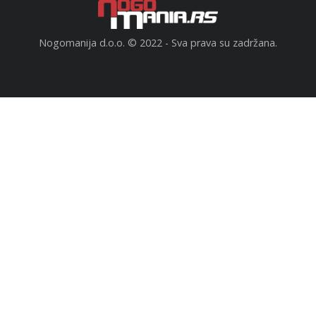
Nogomanija d.o.o. © 2022 - Sva prava su zadržana.