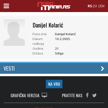
RS
|
SI
|
EN
Danijel Kolarić
Puno ime
Danijel Kolarić
Datum
10.2.2005.
rođenja
Godine
21
Država
Srbija
VESTI
NA VRH
GRAFIČKA VERZIJA
PRATITE NAS