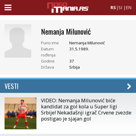
RS
|
SI
|
EN
Nemanja Milunović
Puno ime
Nemanja Milunović
Datum
31.5.1989.
rođenja
Godine
37
Država
Srbija
VESTI
VIDEO: Nemanja Milunović biće
kandidat za gol kola u Super ligi
Srbije! Nekadašnji igrač Crvene zvezde
postigao je sjajan gol