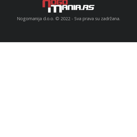
Nogomanija d.o.o. © 2022 - Sva prava su zadržana.