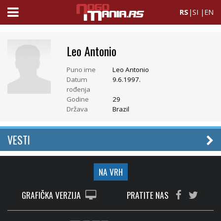
RS
|
SI
|
EN
Leo Antonio
Puno ime
Leo Antonio
Datum
9.6.1997.
rođenja
Godine
29
Država
Brazil
VESTI
NA VRH
GRAFIČKA VERZIJA
PRATITE NAS