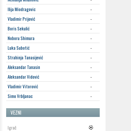
Ilija Miodragovic
-
Vladimir Prijović
-
Boris Sekulić
-
Noboru Shimura
-
Luka Subotić
-
Strahinja Tanasijević
-
Aleksandar Tanasin
-
Aleksandar Vidović
-
Vladimir Vitorović
-
Simo Vrbljanac
-
VEZNI
Igrač