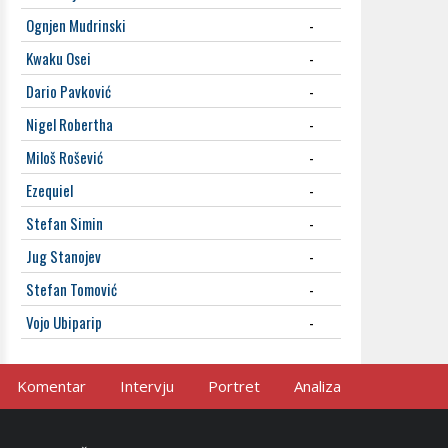
Ognjen Mudrinski
-
Kwaku Osei
-
Dario Pavković
-
Nigel Robertha
-
Miloš Rošević
-
Ezequiel
-
Stefan Simin
-
Jug Stanojev
-
Stefan Tomović
-
Vojo Ubiparip
-
Komentar
Intervju
Portret
Analiza