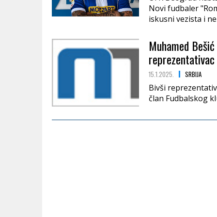
Novi fudbaler "Ro
iskusni vezista i 
Muhamed Bešić p
reprezentativac
15.1.2025.
SRBIJA
Bivši reprezentati
član Fudbalskog kl