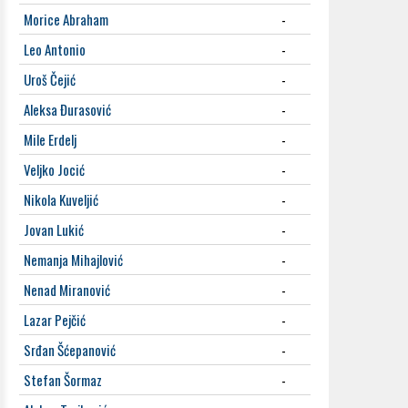
Morice Abraham
-
Leo Antonio
-
Uroš Čejić
-
Aleksa Đurasović
-
Mile Erdelj
-
Veljko Jocić
-
Nikola Kuveljić
-
Jovan Lukić
-
Nemanja Mihajlović
-
Nenad Miranović
-
Lazar Pejčić
-
Srđan Šćepanović
-
Stefan Šormaz
-