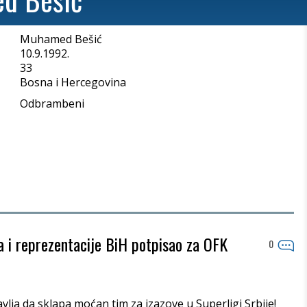
Muhamed Bešić
a
10.9.1992.
33
Bosna i Hercegovina
Odbrambeni
a i reprezentacije BiH potpisao za OFK
0
lja da sklapa moćan tim za izazove u Superligi Srbije!