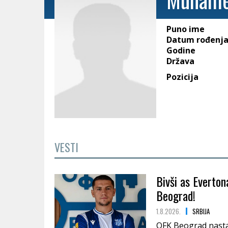
Puno ime
Datum rođenj
Godine
Država
Pozicija
VESTI
Bivši as Everton
Beograd!
1.8.2026.
SRBIJA
OFK Beograd nastav