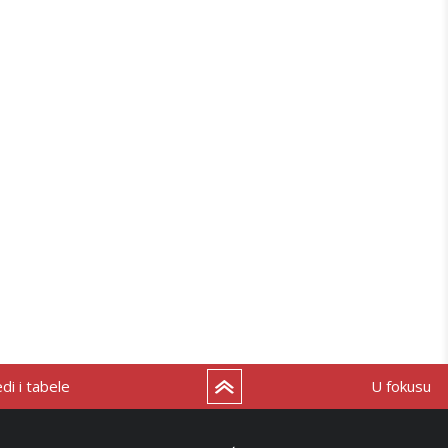
i i tabele
U fokusu