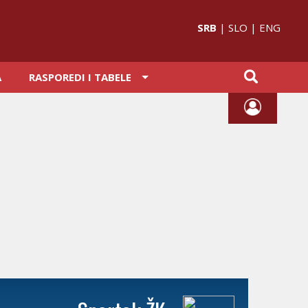
SRB
|
SLO
|
ENG
A
RASPOREDI I TABELE