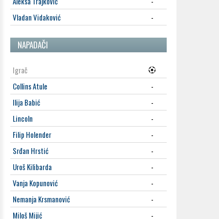
Aleksa Trajković
-
Vladan Vidaković
-
NAPADAČI
Igrač
Collins Atule
-
Ilija Babić
-
Lincoln
-
Filip Holender
-
Srđan Hrstić
-
Uroš Kilibarda
-
Vanja Kopunović
-
Nemanja Krsmanović
-
Miloš Mijić
-