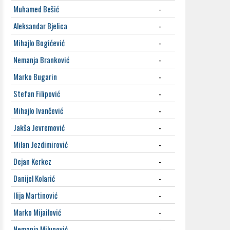
Muhamed Bešić
-
Aleksandar Bjelica
-
Mihajlo Bogićević
-
Nemanja Branković
-
Marko Bugarin
-
Stefan Filipović
-
Mihajlo Ivančević
-
Jakša Jevremović
-
Milan Jezdimirović
-
Dejan Kerkez
-
Danijel Kolarić
-
Ilija Martinović
-
Marko Mijailović
-
Nemanja Milunović
-